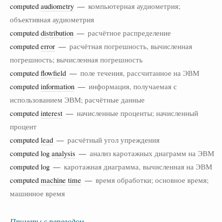
computed
audiometry
—
компьютерная аудиометрия;
объективная аудиометрия
computed
distribution
—
расчётное распределение
computed
error
—
расчётная погрешность, вычисленная
погрешность; вычисленная погрешность
computed
flowfield
—
поле течения, рассчитанное на ЭВМ
computed
information
—
информация, получаемая с
использованием ЭВМ; расчётные данные
computed
interest
—
начисленные проценты; начисленный
процент
computed
lead
—
расчётный угол упреждения
computed log
analysis
—
анализ каротажных диаграмм на ЭВМ
computed log —
каротажная диаграмма, вычисленная на ЭВМ
computed
machine
time
—
время обработки; основное время;
машинное время
Примеры с переводом