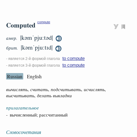
Computed
compute
|kəmˈpjuːtəd|
амер.
|kəmˈpjuːtɪd|
брит.
to compute
- является 2-й формой глагола
to compute
- является 3-й формой глагола
Russian
English
вычислять, считать, подсчитывать, исчислять,
высчитывать, делать выкладки
прилагательное
- вычисленный; рассчитанный
Словосочетания