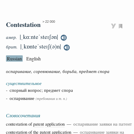
Contestation
> 22 000
|ˌkɑːnteˈsteɪʃən|
амер.
|ˌkɒnteˈsteɪʃ(ə)n|
брит.
Russian
English
оспаривание, соревнование, борьба, предмет спора
существительное
- спорный вопрос; предмет спора
- оспаривание
(требования и т. п.)
Словосочетания
contestation of
patent
application
—
оспаривание заявки на патент
contestation of the
patent
application
—
оспаривание заявки на