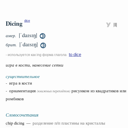
Dicing
dice
|ˈdaɪsɪŋ|
амер.
|ˈdaɪsɪŋ|
брит.
to dice
- используется как ing форма глагола
игра в кости, нанесение сетки
существительное
- игра в кости
- орнаментация
рисунком из квадратиков или
(книжных переплётов)
ромбиков
Словосочетания
chip
dicing —
разделение п/п пластины на кристаллы