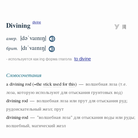
Divining
divine
|dəˈvaɪnɪŋ|
амер.
|dɪˈvaɪnɪŋ|
брит.
to divine
- используется как ing форма глагола
Словосочетания
a divining rod (=the
stick
used
for
this
) —
волшебная лоза (т.е.
лоза, которую используют для отыскания грунтовых вод)
divining rod —
волшебная лоза или прут для отыскания руд;
рудоискательный жезл; прут
divining-rod —
"волшебная лоза" для отыскания воды или руды;
волшебный, магический жезл