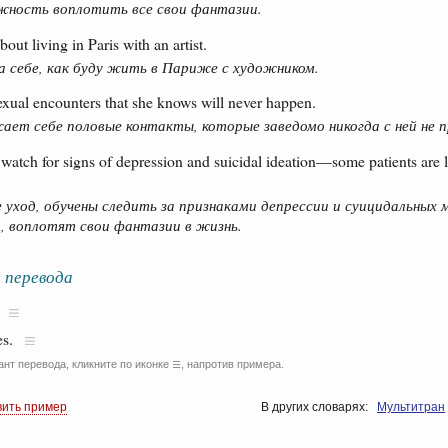
ность воплотить все свои фантазии.
bout living in Paris with an artist.
 себе, как буду жить в Париже с художником.
sexual encounters that she knows will never happen.
ает себе половые контакты, которые заведомо никогда с ней не 
 watch for signs of depression and suicidal ideation—some patients are li
уход, обучены следить за признаками депрессии и суицидальных
о, воплотят свои фантазии в жизнь.
 перевода
es.
ант перевода, кликните по иконке
, напротив примера.
☰
вить пример
В других словарях:
Мультитран