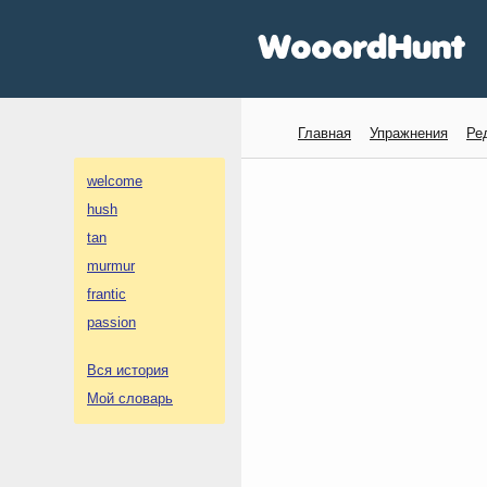
Главная
Упражнения
Ре
welcome
hush
tan
murmur
frantic
passion
Вся история
Мой словарь