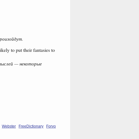
произойдут.
kely to put their fantasies to
 мыслей — некоторые
Webster
FreeDictionary
Forvo