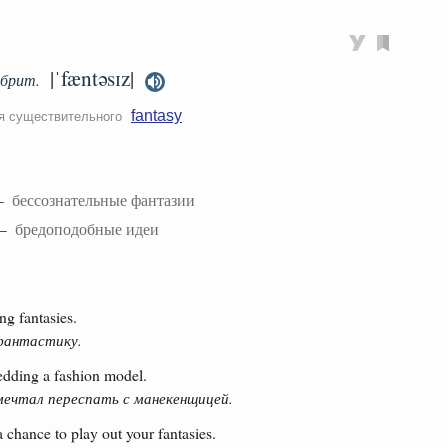
|ˈfæntəsɪz|
брит.
fantasy
ля существительного
 —
бессознательные фантазии
 —
бредоподобные идеи
g fantasies.
 фантастику.
edding a fashion model.
мечтал переспать с манекенщицей.
chance to play out your fantasies.