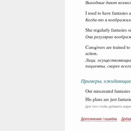
Выходные дают возмож
I used to have fantasies a
Когда-то я воображала
She regularly fantasies 
Она регулярно воображ
Caregivers are trained to
action.
Лица, осуществляющие 
пациенты, скорее всег
Примеры, ожидающие
Our miscreated fantasies
His plans are just fantasi
Для того чтобы добавить вари
Дополнение / ошибка
Доба