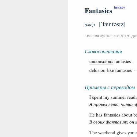
Fantasies
fantasy
|ˈfæntəsɪz|
амер.
- используется как мн.ч. д
Словосочетания
unconscious
fantasies
delusion
-
like
fantasies
Примеры с переводом
I spent my summer readin
Я провёл лето, читая
He has fantasies about b
В своих фантазиях он 
The weekend gives you a 