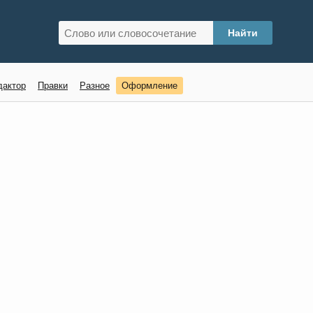
дактор
Правки
Разное
Оформление