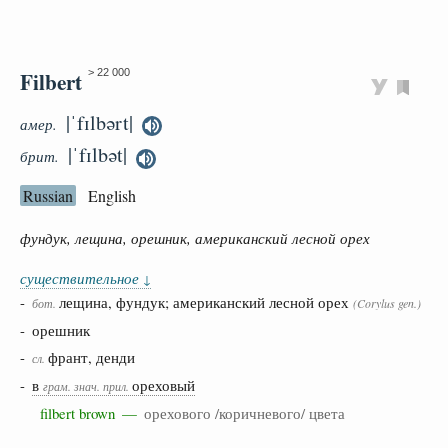
Filbert
> 22 000
|ˈfɪlbərt|
амер.
|ˈfɪlbət|
брит.
Russian
English
фундук, лещина, орешник, американский лесной орех
существительное
↓
-
лещина, фундук; американский лесной орех
бот.
(Corylus gen.)
- орешник
-
франт, денди
сл.
-
в
ореховый
грам.
знач.
прил.
filbert brown —
орехового /коричневого/ цвета