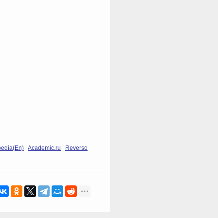
pedia(En)
Academic.ru
Reverso