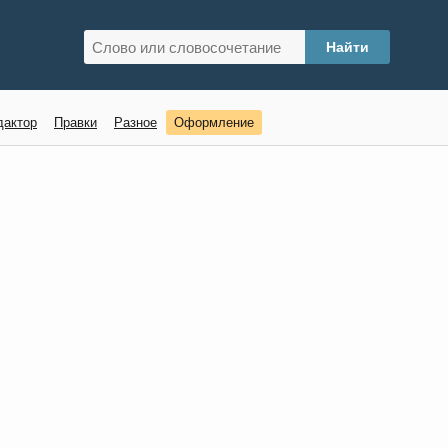
дактор
Правки
Разное
Оформление