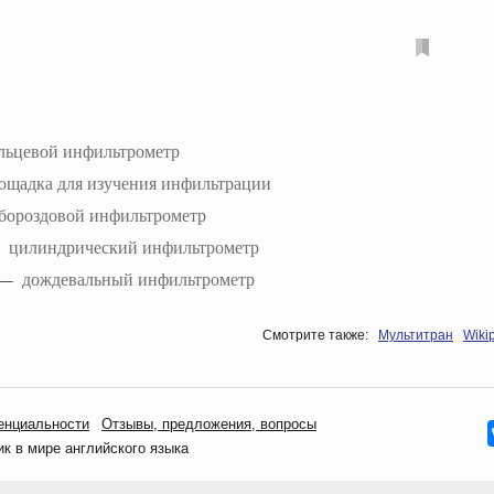
льцевой инфильтрометр
ощадка для изучения инфильтрации
бороздовой инфильтрометр
—
цилиндрический инфильтрометр
—
дождевальный инфильтрометр
Смотрите также:
Мультитран
Wiki
енциальности
Oтзывы, предложения, вопросы
 в мире английского языка