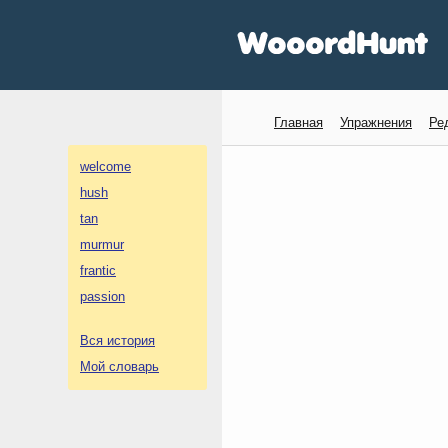
Главная
Упражнения
Ре
welcome
hush
tan
murmur
frantic
passion
Вся история
Мой словарь