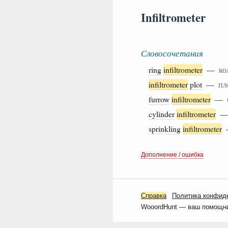
Infiltrometer
Словосочетания
ring
infiltrometer
—
ко
infiltrometer
plot
—
пл
furrow
infiltrometer
—
cylinder
infiltrometer
sprinkling
infiltrometer
Дополнение / ошибка
Справка
Политика конфид
WooordHunt — ваш помощник