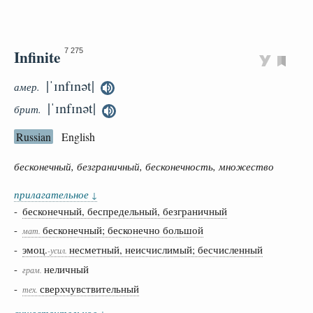
Infinite
7 275
|ˈɪnfɪnət|
амер.
|ˈɪnfɪnət|
брит.
Russian
English
бесконечный, безграничный, бесконечность, множество
прилагательное
↓
-
бесконечный, беспредельный, безграничный
-
бесконечный; бесконечно большой
мат.
-
эмоц.
несметный, неисчислимый; бесчисленный
-усил.
-
неличный
грам.
-
сверхчувствительный
тех.
существительное