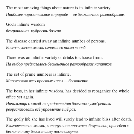
The most amazing things about nature is its infinite variety.
Наиболее поразительное в природе — её бесконечное разнообразие.
God's infinite wisdom
безграничная мудрость божия
The disease carried away an infinite number of persons.
Болезнь унесла жизни огромного числа людей.
There was an infinite variety of drinks to choose from.
На выбор предлагалось бесконечное разнообразие напитков.
The set of prime numbers is infinite.
Множество всех простых чисел — бесконечно.
The boss, in her infinite wisdom, has decided to reorganize the whole
office yet again.
Начальница с какой-то радости /от большого ума/ решила
реорганизовать всё управление ещё раз.
The godly life she has lived will surely lead to infinite bliss after death.
Благочестивая жизнь, которую она прожила, безусловно, приведёт к
бесконечному блаженству после смерти.