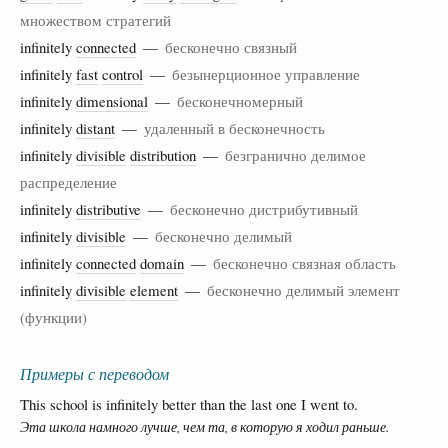
множеством стратегий
infinitely
connected
—
бесконечно связный
infinitely
fast
control
—
безынерционное управление
infinitely
dimensional
—
бесконечномерный
infinitely
distant
—
удаленный в бесконечность
infinitely
divisible
distribution
—
безгранично делимое
распределение
infinitely
distributive
—
бесконечно дистрибутивный
infinitely
divisible
—
бесконечно делимый
infinitely
connected
domain
—
бесконечно связная область
infinitely
divisible
element
—
бесконечно делимый элемент
(функции)
Примеры с переводом
This school is infinitely better than the last one I went to.
Эта школа намного лучше, чем та, в которую я ходил раньше.