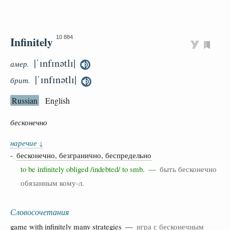
Infinitely
10 884
|ˈɪnfɪnətlɪ|
амер.
|ˈɪnfɪnətlɪ|
брит.
Russian
English
бесконечно
наречие
↓
-
бесконечно, безгранично, беспредельно
to be infinitely obliged /indebted/ to smb. —
быть бесконечно
обязанным кому-л.
Словосочетания
game
with
infinitely
many
strategies
—
игра с бесконечным