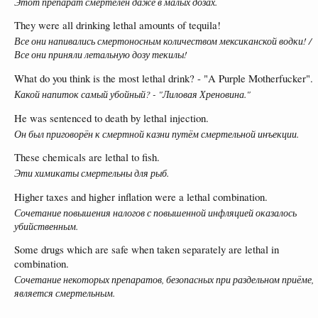
Этот препарат смертелен даже в малых дозах.
They were all drinking lethal amounts of tequila!
Все они напивались смертоносным количеством мексиканской водки! /
Все они приняли летальную дозу текилы!
What do you think is the most lethal drink? - "A Purple Motherfucker".
Какой напиток самый убойный? - "Лиловая Хреновина."
He was sentenced to death by lethal injection.
Он был приговорён к смертной казни путём смертельной инъекции.
These chemicals are lethal to fish.
Эти химикаты смертельны для рыб.
Higher taxes and higher inflation were a lethal combination.
Сочетание повышения налогов с повышенной инфляцией оказалось
убийственным.
Some drugs which are safe when taken separately are lethal in
combination.
Сочетание некоторых препаратов, безопасных при раздельном приёме,
является смертельным.