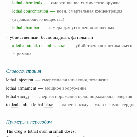
lethal chemicals —
смертоносное химическое оружие
lethal concentration —
воен. смертельная концентрация
(отравляющего вещества)
lethal chamber —
камера для усыпления животных
-
убийственный, беспощадный; фатальный
a lethal attack on smb.'s novel —
убийственная критика чьего-
л. романа
Словосочетания
lethal
injection
—
смертельная инъекция, эвтаназия
lethal
armament
—
мощное вооружение
lethal
energy
—
энергия поражения цели; поражающая энергия
to
deal
smb. a lethal
blow
—
нанести кому-л. удар в самое сердце
Примеры с переводом
The drug is lethal even in small doses.