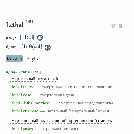
Lethal
4 458
|ˈliːθl|
амер.
|ˈliːθ(ə)l|
брит.
Russian
English
прилагательное
↓
-
смертельный, летальный
lethal injury —
смертельное телесное повреждение
lethal dose —
смертельная доза
fatal / lethal overdose —
смертельная передозировка
lethal outcome —
летальный /смертельный/ исход
-
смертоносный; вызывающий, причиняющий смерть
lethal gases —
отравляющие газы