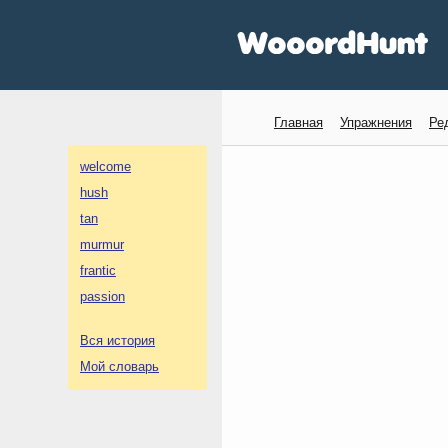
Главная
Упражнения
Ре
welcome
hush
tan
murmur
frantic
passion
Вся история
Мой словарь