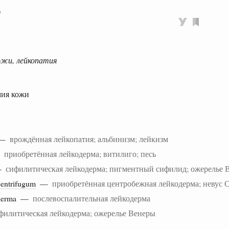
0
ожи, лейкопатия
мия кожи
a —
врождённая лейкопатия; альбинизм; лейкизм
—
приобретённая лейкодерма; витилиго; песь
 —
сифилитическая лейкодерма; пигментный сифилид; ожерелье 
centrifugum
—
приобретённая центробежная лейкодерма; невус 
derma —
послевоспалительная лейкодерма
филитическая лейкодерма; ожерелье Венеры