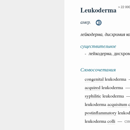
Leukoderma
> 22 00
амер.
лейкодерма, дисхромия к
существительное
- лейкодерма, дисхро
Словосочетания
congenital
leukoderm
acquired
leukoderma 
syphilitic
leukoderma
leukoderma
acquisitum
postinflammatory
leuko
leukoderma
colli
—
си