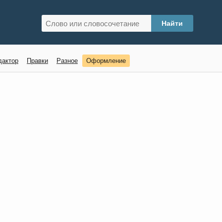
дактор
Правки
Разное
Оформление