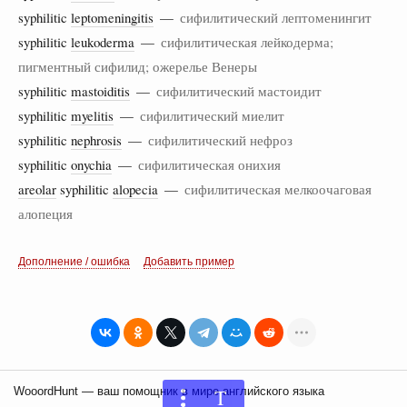
syphilitic
leptomeningitis
—
сифилитический лептоменингит
syphilitic
leukoderma
—
сифилитическая лейкодерма;
пигментный сифилид; ожерелье Венеры
syphilitic
mastoiditis
—
сифилитический мастоидит
syphilitic
myelitis
—
сифилитический миелит
syphilitic
nephrosis
—
сифилитический нефроз
syphilitic
onychia
—
сифилитическая онихия
areolar
syphilitic
alopecia
—
сифилитическая мелкоочаговая
алопеция
Дополнение / ошибка
Добавить пример
WooordHunt — ваш помощник в мире английского языка
T