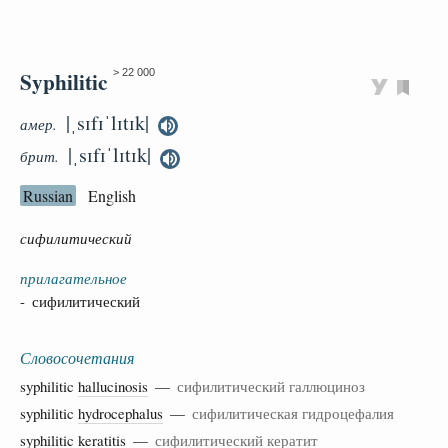
Syphilitic
> 22 000
|ˌsɪfɪˈlɪtɪk|
амер.
|ˌsɪfɪˈlɪtɪk|
брит.
Russian
English
сифилитический
прилагательное
- сифилитический
Словосочетания
syphilitic
hallucinosis
—
сифилитический галлюциноз
syphilitic
hydrocephalus
—
сифилитическая гидроцефалия
syphilitic
keratitis
—
сифилитический кератит