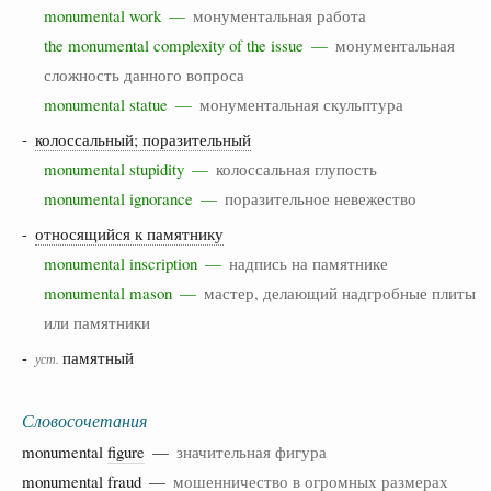
monumental work —
монументальная работа
the monumental complexity of the issue —
монументальная
сложность данного вопроса
monumental statue —
монументальная скульптура
-
колоссальный; поразительный
monumental stupidity —
колоссальная глупость
monumental ignorance —
поразительное невежество
-
относящийся к памятнику
monumental inscription —
надпись на памятнике
monumental mason —
мастер, делающий надгробные плиты
или памятники
-
памятный
уст.
Словосочетания
monumental
figure
—
значительная фигура
monumental
fraud
—
мошенничество в огромных размерах