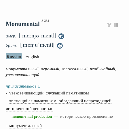
Monumental
8 331
|ˌmɑːnjʊˈmentl|
амер.
|ˌmɒnjuˈmentl|
брит.
Russian
English
монументальный, огромный, колоссальный, необычайный,
увековечивающий
прилагательное
↓
- увековечивающий, служащий памятником
-
являющийся памятником, обладающий непреходящей
исторической ценностью
monumental production —
историческое произведение
-
монументальный