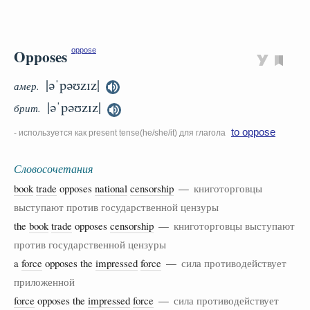
Opposes
oppose
|əˈpəʊzɪz|
амер.
|əˈpəʊzɪz|
брит.
to oppose
- используется как present tense(he/she/it) для глагола
Словосочетания
book
trade
opposes
national
censorship
—
книготорговцы
выступают против государственной цензуры
the
book
trade
opposes
censorship
—
книготорговцы выступают
против государственной цензуры
a
force
opposes the
impressed
force
—
сила противодействует
приложенной
force
opposes the
impressed
force
—
сила противодействует