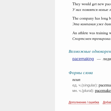
They would get new pac
У них появятся новые 
The company has long be
Эта компания уже дав
An athlete was training 
Спортсмен тренировал
Возможные однокорен
— лидиро
pacemaking
Формы слова
noun
pacema
ед. ч.(singular):
pacemake
мн. ч.(plural):
Дополнение / ошибка
Доба