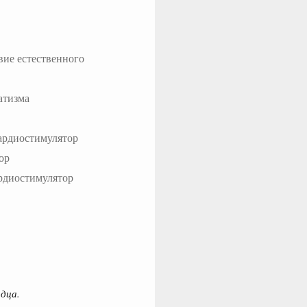
вие естественного
атизма
ардиостимулятор
ор
рдиостимулятор
дца.