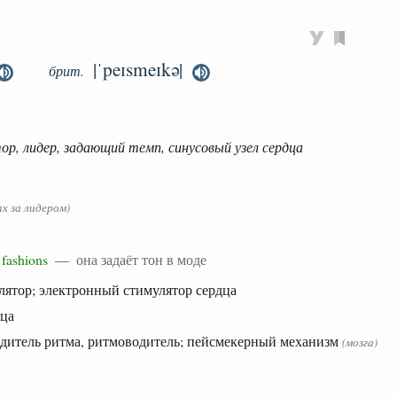
|ˈpeɪsmeɪkə|
брит.
р, лидер, задающий темп, синусовый узел сердца
ках за лидером)
in fashions —
она задаёт тон в моде
лятор; электронный стимулятор сердца
дца
одитель ритма, ритмоводитель; пейсмекерный механизм
(мозга)