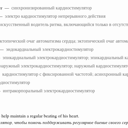
ker —
синхронизированный кардиостимулятор
 —
электро кардиостимулятор непрерывного действия
искусственный водитель ритма, включающийся только в отсутст
эктопический очаг автоматизма сердца; эктопический очаг автом
r —
эндокардиальный электрокардиостимулятор
—
эпикардиальный электрокардиостимулятор; эпикардиальный к
наружный электрокардиостимулятор; наружный кардиостимулят
—
кардиостимулятор с фиксированной частотой; асинхронный ка
рдиостимулятор
 —
интракорпоральный электрокардиостимулятор
help maintain a regular beating of his heart.
лятор, чтобы помочь поддерживать регулярное биение своего сер