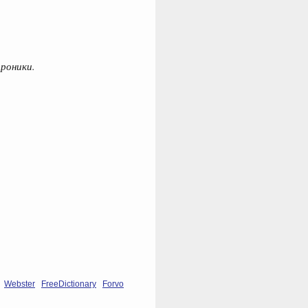
роники.
Webster
FreeDictionary
Forvo