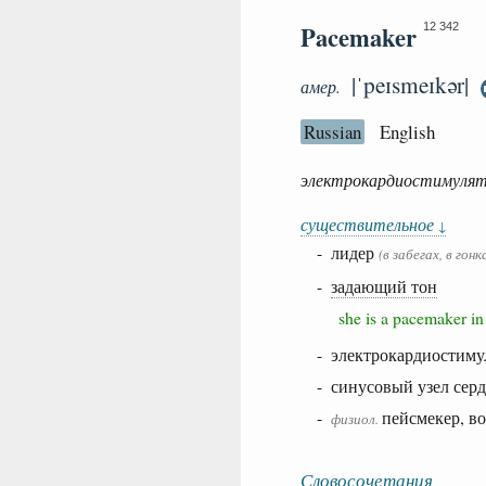
Pacemaker
12 342
|ˈpeɪsmeɪkər|
амер.
Russian
English
электрокардиостимулято
существительное
↓
- лидер
(в забегах, в гон
-
задающий тон
she is a pacemaker 
- электрокардиостиму
- синусовый узел сер
-
пейсмекер, в
физиол.
Словосочетания