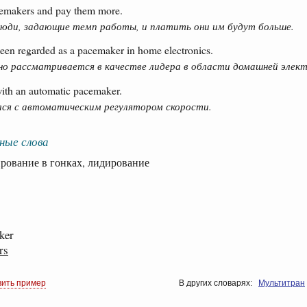
emakers and pay them more.
люди, задающие темп работы, и платить они им будут больше.
en regarded as a pacemaker in home electronics.
но рассматривается в качестве лидера в области домашней элект
with an automatic pacemaker.
ся с автоматическим регулятором скорости.
ные слова
вание в гонках, лидирование
ker
rs
вить пример
В других словарях:
Мультитран