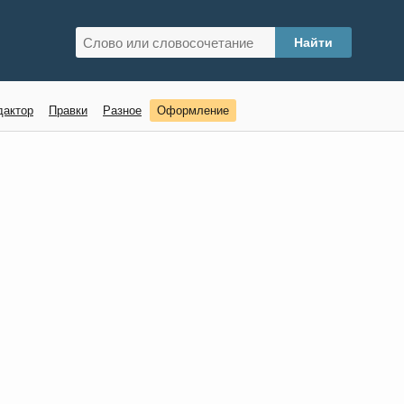
дактор
Правки
Разное
Оформление