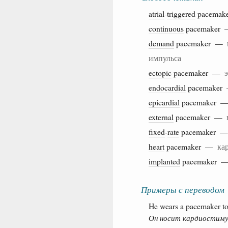
atrial
-
triggered
pacema
continuous
pacemaker
demand
pacemaker —
импульса
ectopic
pacemaker —
endocardial
pacemake
epicardial
pacemaker 
external
pacemaker —
fixed
-
rate
pacemaker 
heart
pacemaker —
ка
implanted
pacemaker
Примеры с переводом
He wears a pacemaker to 
Он носит кардиостиму