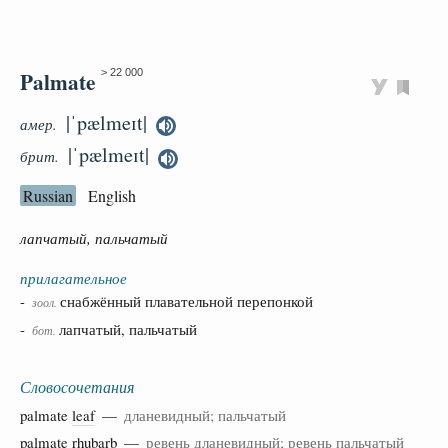
Palmate
> 22 000
|ˈpælmeɪt|
амер.
|ˈpælmeɪt|
брит.
Russian
English
лапчатый, пальчатый
прилагательное
-
снабжённый плавательной перепонкой
зоол.
-
лапчатый, пальчатый
бот.
Словосочетания
palmate
leaf
—
дланевидный; пальчатый
palmate
rhubarb
—
ревень дланевидный; ревень пальчатый