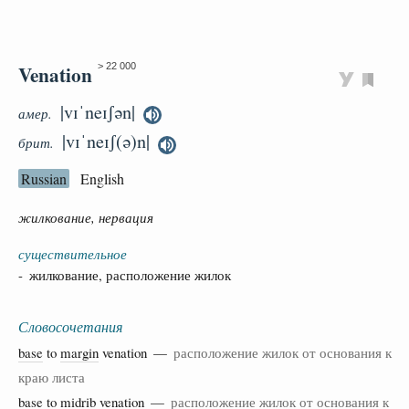
Venation
> 22 000
|vɪˈneɪʃən|
амер.
|vɪˈneɪʃ(ə)n|
брит.
Russian
English
жилкование, нервация
существительное
- жилкование, расположение жилок
Словосочетания
base
to
margin
venation —
расположение жилок от основания к
краю листа
base
to
midrib
venation —
расположение жилок от основания к