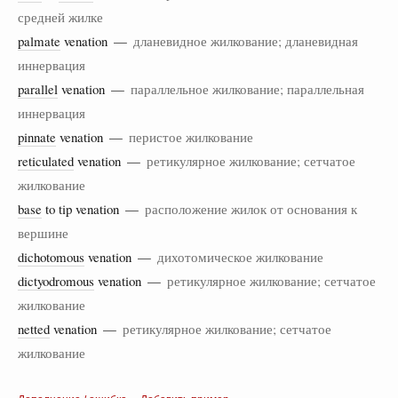
средней жилке
palmate
venation —
дланевидное жилкование; дланевидная
иннервация
parallel
venation —
параллельное жилкование; параллельная
иннервация
pinnate
venation —
перистое жилкование
reticulated
venation —
ретикулярное жилкование; сетчатое
жилкование
base
to tip venation —
расположение жилок от основания к
вершине
dichotomous
venation —
дихотомическое жилкование
dictyodromous
venation —
ретикулярное жилкование; сетчатое
жилкование
netted
venation —
ретикулярное жилкование; сетчатое
жилкование