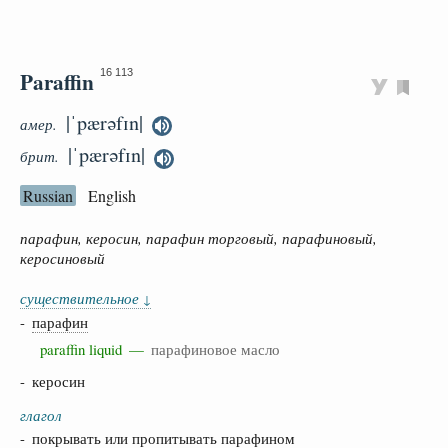
Paraffin
16 113
|ˈpærəfɪn|
амер.
|ˈpærəfɪn|
брит.
Russian
English
парафин, керосин, парафин торговый, парафиновый,
керосиновый
существительное
↓
-
парафин
paraffin liquid —
парафиновое масло
- керосин
глагол
- покрывать или пропитывать парафином