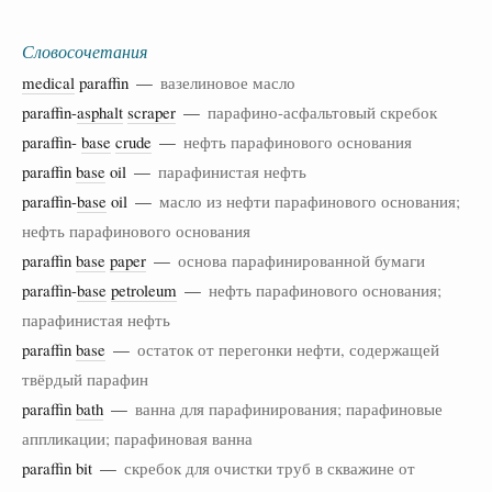
Словосочетания
medical
paraffin —
вазелиновое масло
paraffin-
asphalt
scraper
—
парафино-асфальтовый скребок
paraffin-
base
crude
—
нефть парафинового основания
paraffin
base
oil —
парафинистая нефть
paraffin-
base
oil —
масло из нефти парафинового основания;
нефть парафинового основания
paraffin
base
paper
—
основа парафинированной бумаги
paraffin-
base
petroleum
—
нефть парафинового основания;
парафинистая нефть
paraffin
base
—
остаток от перегонки нефти, содержащей
твёрдый парафин
paraffin
bath
—
ванна для парафинирования; парафиновые
аппликации; парафиновая ванна
paraffin bit —
скребок для очистки труб в скважине от