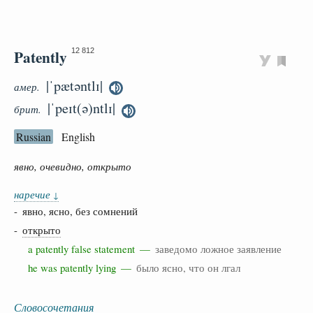
Patently
12 812
|ˈpætəntlɪ|
амер.
|ˈpeɪt(ə)ntlɪ|
брит.
Russian
English
явно, очевидно, открыто
наречие
↓
- явно, ясно, без сомнений
-
открыто
a patently false statement —
заведомо ложное заявление
he was patently lying —
было ясно, что он лгал
Словосочетания