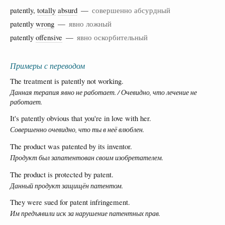
patently,
totally
absurd
—
совершенно абсурдный
patently
wrong
—
явно ложный
patently
offensive
—
явно оскорбительный
Примеры с переводом
The treatment is patently not working.
Данная терапия явно не работает. / Очевидно, что лечение не
работает.
It's patently obvious that you're in love with her.
Совершенно очевидно, что ты в неё влюблен.
The product was patented by its inventor.
Продукт был запатентован своим изобретателем.
The product is protected by patent.
Данный продукт защищён патентом.
They were sued for patent infringement.
Им предъявили иск за нарушение патентных прав.