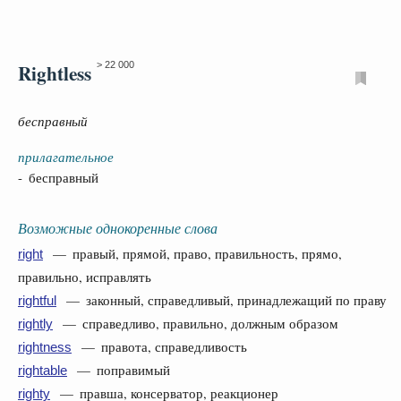
Rightless
> 22 000
бесправный
прилагательное
- бесправный
Возможные однокоренные слова
— правый, прямой, право, правильность, прямо,
right
правильно, исправлять
— законный, справедливый, принадлежащий по праву
rightful
— справедливо, правильно, должным образом
rightly
— правота, справедливость
rightness
— поправимый
rightable
— правша, консерватор, реакционер
righty