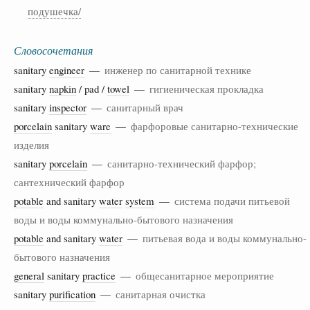
подушечка/
Словосочетания
sanitary
engineer
—
инженер по санитарной технике
sanitary
napkin
/ pad /
towel
—
гигиеническая прокладка
sanitary
inspector
—
санитарный врач
porcelain
sanitary
ware
—
фарфоровые санитарно-технические
изделия
sanitary
porcelain
—
санитарно-технический фарфор;
сантехнический фарфор
potable
and sanitary
water
system
—
система подачи питьевой
воды и воды коммунально-бытового назначения
potable
and sanitary
water
—
питьевая вода и воды коммунально-
бытового назначения
general
sanitary
practice
—
общесанитарное мероприятие
sanitary
purification
—
санитарная очистка