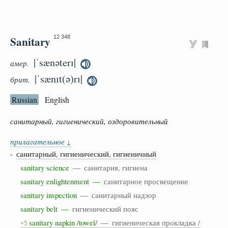
Sanitary
12 348
|ˈsænəterɪ|
амер.
|ˈsænɪt(ə)rɪ|
брит.
Russian
English
санитарный, гигиенический, оздоровительный
прилагательное
↓
-
санитарный, гигиенический, гигиеничный
sanitary science —
санитария, гигиена
sanitary enlightenment —
санитарное просвещение
sanitary inspection —
санитарный надзор
sanitary belt —
гигиенический пояс
sanitary napkin /towel/ —
гигиеническая прокладка /
+5