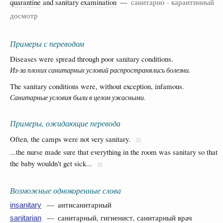
quarantine
and sanitary
examination
—
санитарно - карантинный
досмотр
Примеры с переводом
Diseases were spread through poor sanitary conditions.
Из-за плохих санитарных условий распространялись болезни.
The sanitary conditions were, without exception, infamous.
Санитарные условия были в целом ужасными.
Примеры, ожидающие перевода
Often, the camps were not very sanitary.
...the nurse made sure that everything in the room was sanitary so that
the baby wouldn't get sick...
Возможные однокоренные слова
— антисанитарный
insanitary
— санитарный, гигиенист, санитарный врач
sanitarian