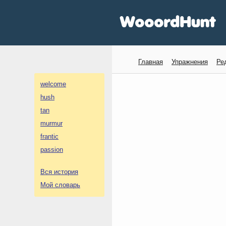
Главная
Упражнения
Ре
welcome
hush
tan
murmur
frantic
passion
Вся история
Мой словарь