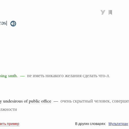
rəs|
 doing smth. —
не иметь никакого желания сделать что-л.
ly
undesirous of
public
office
—
очень скрытный человек, соверш
олжности
вить пример
В других словарях:
Мультитран