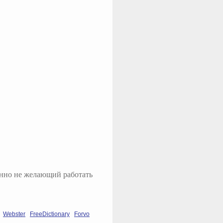
енно не желающий работать
Webster
FreeDictionary
Forvo