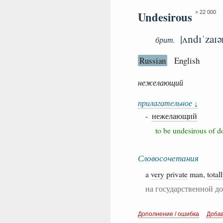
Undesirous
> 22 000
|ʌndɪˈzaɪə
брит.
Russian
English
нежелающий
прилагательное
↓
-
нежелающий
to be undesirous of
Словосочетания
a
very
private
man,
total
на государственной д
Дополнение / ошибка
Доба