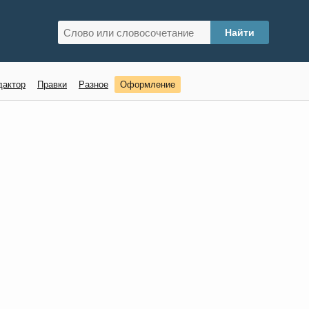
дактор
Правки
Разное
Оформление