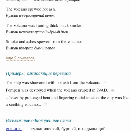
The volcano spewed hot ash.
Вулкан извёрг горячий пепел.
The volcano was fuming thick black smoke.
Вулкан источал густой чёрный дым.
Smoke and ashes spewed from the volcano.
Вулкан извергал дым и пепел.
ещё 9 примеров
Примеры, ожидающие перевода
The ship was showered with hot ash from the volcano.
Pompeii was destroyed when the volcano erupted in 79AD.
...beset by prolonged heat and lingering racial tension, the city was like
a seething volcano...
Возможные однокоренные слова
— вулканический, бурный, огнедышащий
volcanic