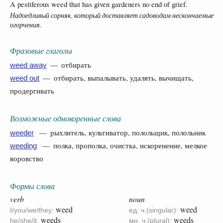
A pestiferous weed that has given gardeners no end of grief.
Надоедливый сорняк, который доставляет садоводам нескончаемые
огорчения.
Фразовые глаголы
— отбирать
weed away
— отбирать, выпалывать, удалять, вычищать,
weed out
продергивать
Возможные однокоренные слова
— рыхлитель, культиватор, полольщик, полольник
weeder
— полка, прополка, очистка, искоренение, мелкое
weeding
воровство
Формы слова
verb
noun
weed
weed
I/you/we/they:
ед. ч.(singular):
weeds
weeds
he/she/it:
мн. ч.(plural):