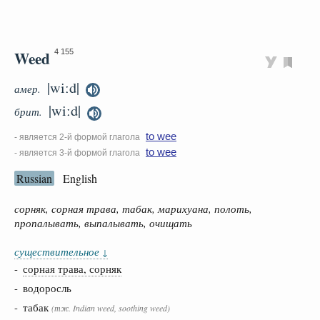
Weed
4 155
|wiːd|
амер.
|wiːd|
брит.
to wee
- является 2-й формой глагола
to wee
- является 3-й формой глагола
Russian
English
сорняк, сорная трава, табак, марихуана, полоть,
пропалывать, выпалывать, очищать
существительное
↓
-
сорная трава, сорняк
- водоросль
- табак
(тж. Indian weed, soothing weed)