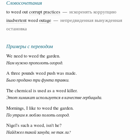
Словосочетания
to weed out
corrupt
practices
—
искоренять коррупцию
inadvertent
weed
outage
—
непредвиденная вынужденная
остановка
Примеры с переводом
We need to weed the garden.
Нам нужно прополоть огород.
A three pounds weed push was made.
Было продано три фунта травки.
The chemical is used as a weed killer.
Этот химикат используется в качестве гербицида.
Mornings, I like to weed the garden.
По утрам я люблю полоть огород.
Nigel's such a weed, isn't he?
Найджел такой зануда, не так ли?