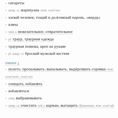
- сигареты
-
марихуана
амер.
сл.
(тж. weed tea)
- хилый человек; тощий и долговязый парень, «жердь»
- кляча
-
нежелательное, отвратительное
что-л.
-
траур, траурная одежда
pl.
- траурная повязка, креп на рукаве
-
броский мужской костюм
pl.
амер.
сл.
глагол
↓
-
полоть; пропалывать; выпалывать, выдёргивать сорняки
(тж.
weed away, weed out)
-
очищать, избавлять
- избавляться
-
выбраковывать
спец.
-
очистить
карман, вытащить
амер.
сл.
чей-л.
(бумажник; тж. weed off)