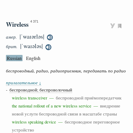
Wireless
4 371
|ˈwaɪərləs|
амер.
|ˈwaɪələs|
брит.
Russian
English
беспроводный, радио, радиоприемник, передавать по радио
прилагательное
↓
-
беспроводной; беспроволочный
wireless transceiver —
беспроводной приёмопередатчик
the national rollout of a new wireless service —
внедрение
новой услуги беспроводной связи в масштабе страны
wireless speaking device —
беспроводное переговорное
устройство