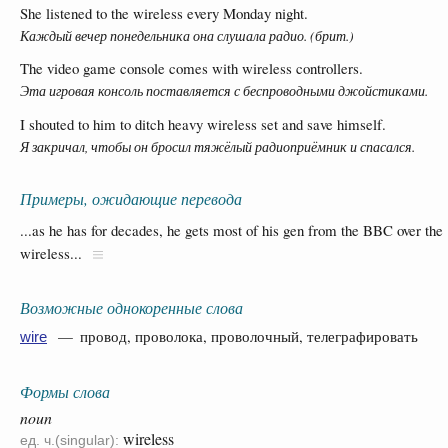
She listened to the wireless every Monday night.
Каждый вечер понедельника она слушала радио. (брит.)
The video game console comes with wireless controllers.
Эта игровая консоль поставляется с беспроводными джойстиками.
I shouted to him to ditch heavy wireless set and save himself.
Я закричал, чтобы он бросил тяжёлый радиоприёмник и спасался.
Примеры, ожидающие перевода
...as he has for decades, he gets most of his gen from the BBC over the
wireless...
Возможные однокоренные слова
— провод, проволока, проволочный, телеграфировать
wire
Формы слова
noun
wireless
ед. ч.(singular):