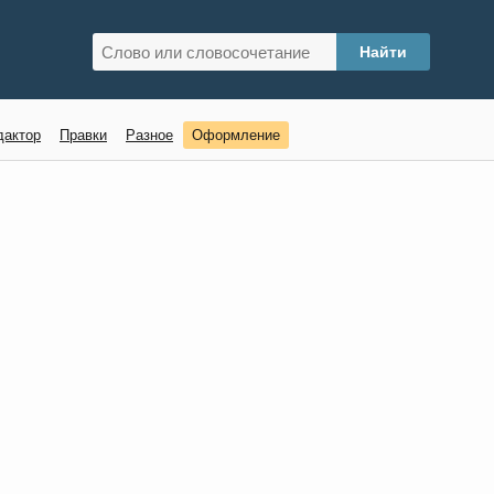
дактор
Правки
Разное
Оформление