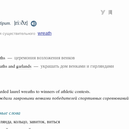
|riːðz|
брит.
wreath
ля существительного
aths —
церемония возложения венков
aths and
garlands
—
украшать дом венками и гирляндами
ed laurel wreaths to winners of athletic contests.
аждали лавровыми венками победителей спортивных соревнований
ные слова
нда, кольцо, завиток, виться