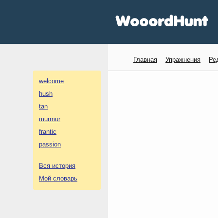
Главная
Упражнения
Ре
welcome
hush
tan
murmur
frantic
passion
Вся история
Мой словарь