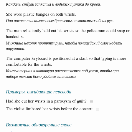
Кандалы стёрли запястья и лодыжки узника до крови.
She wore plastic bangles on both wrists.
Она носила пластмассовые браслеты на запястьях обеих рук.
The man reluctantly held out his wrists so the policeman could snap on
handcuffs.
Мужчина нехотя протянул руки, чтобы полицейский смог надеть
наручники.
The computer keyboard is positioned at a slant so that typing is more
comfortable for the wrists.
Компьютерная клавиатура располагается под углом, чтобы при
наборе текста было удобнее запястьям.
Примеры, ожидающие перевода
Had she cut her wrists in a paroxysm of guilt?
The violist limbered her wrists before the concert
Возможные однокоренные слова