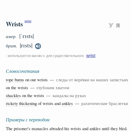
Wrists
wrist
|ˈrɪsts|
амер.
|rɪsts|
брит.
wrist
- используется как мн.ч. для существительного
Словосочетания
rope
burns
on our wrists —
следы от верёвки на наших запястьях
on the wrists —
глубоким хватом
shackles
on the wrists —
кандалы на руках
rickety
thickening
of wrists and
ankles
—
рахитические браслетки
Примеры с переводом
The prisoner's manacles abraded his wrists and ankles until they bled.