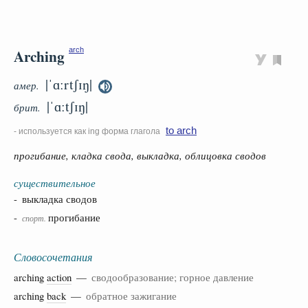
Arching
arch
|ˈɑːrtʃɪŋ|
амер.
|ˈɑːtʃɪŋ|
брит.
to arch
- используется как ing форма глагола
прогибание, кладка свода, выкладка, облицовка сводов
существительное
- выкладка сводов
-
прогибание
спорт.
Словосочетания
arching
action
—
сводообразование; горное давление
arching
back
—
обратное зажигание