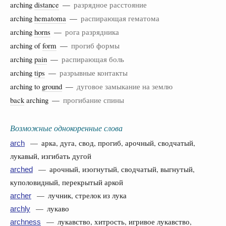
arching
distance
—
разрядное расстояние
arching
hematoma
—
распирающая гематома
arching
horns
—
рога разрядника
arching of
form
—
прогиб формы
arching
pain
—
распирающая боль
arching
tips
—
разрывные контакты
arching to
ground
—
дуговое замыкание на землю
back
arching —
прогибание спины
Возможные однокоренные слова
— арка, дуга, свод, прогиб, арочный, сводчатый,
arch
лукавый, изгибать дугой
— арочный, изогнутый, сводчатый, выгнутый,
arched
куполовидный, перекрытый аркой
— лучник, стрелок из лука
archer
— лукаво
archly
— лукавство, хитрость, игривое лукавство,
archness