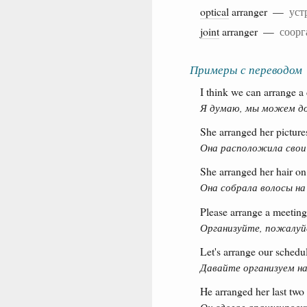
optical
arranger —
уст
joint
arranger —
соорг
Примеры с переводом
I think we can arrange a 
Я думаю, мы можем до
She arranged her picture
Она расположила свои
She arranged her hair on
Она собрала волосы на
Please arrange a meeting
Организуйте, пожалуй
Let's arrange our schedu
Давайте организуем н
He arranged her last two