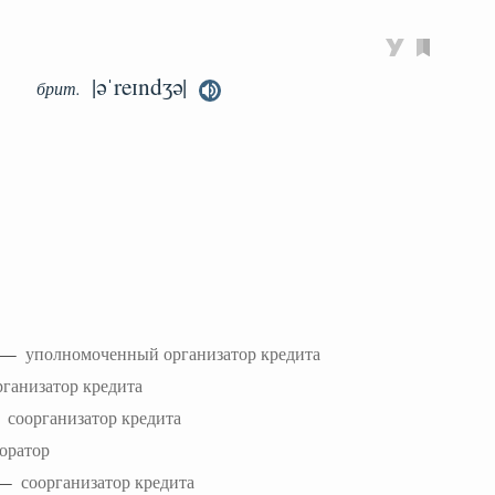
|əˈreɪndʒə|
брит.
r —
уполномоченный организатор кредита
рганизатор кредита
—
соорганизатор кредита
оратор
—
соорганизатор кредита