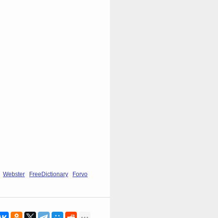
Webster
FreeDictionary
Forvo