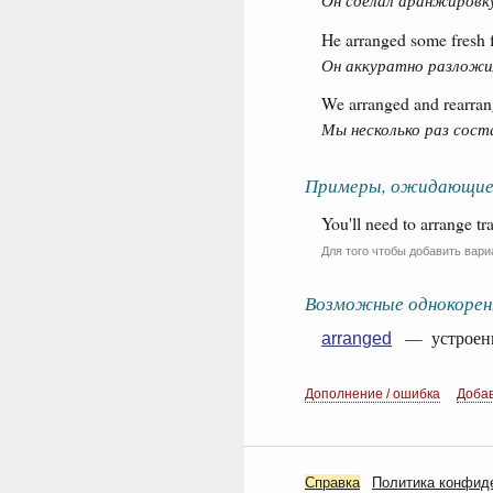
Он сделал аранжировку
He arranged some fresh fr
Он аккуратно разложил
We arranged and rearrang
Мы несколько раз сост
Примеры, ожидающие
You'll need to arrange tr
Для того чтобы добавить вари
Возможные однокорен
— устроенн
arranged
Дополнение / ошибка
Доба
Справка
Политика конфид