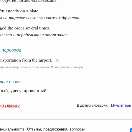
 двух её последних альбомов.
uit neatly on a plate.
 на тарелке несколько свежих фруктов.
ed the order several times.
авляли и переделывали этот заказ.
 перевода
ansportation from the airport.
ант перевода, кликните по иконке
, напротив примера.
☰
ные слова
ый, урегулированный
вить пример
В других словарях:
Мультитран
енциальности
Oтзывы, предложения, вопросы