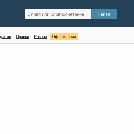
дактор
Правки
Разное
Оформление