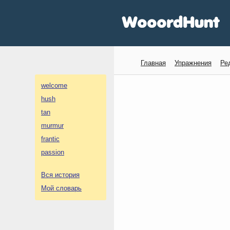
Главная
Упражнения
Ре
welcome
hush
tan
murmur
frantic
passion
Вся история
Мой словарь