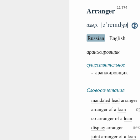
Arranger
11 774
|əˈreɪndʒə|
амер.
Russian
English
аранжировщик
существительное
- аранжировщик
Словосочетания
mandated
lead
arrange
arranger of a
loan
—
о
co-arranger of a
loan
display
arranger —
дек
joint
arranger of a
loan