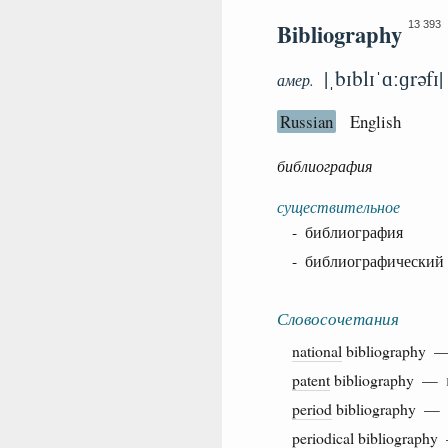
Bibliography
13 393
|ˌbɪblɪˈɑːɡrəfɪ|
амер.
Russian
English
библиография
существительное
- библиография
- библиографический 
Словосочетания
national
bibliography
patent
bibliography —
period
bibliography —
periodical
bibliograph