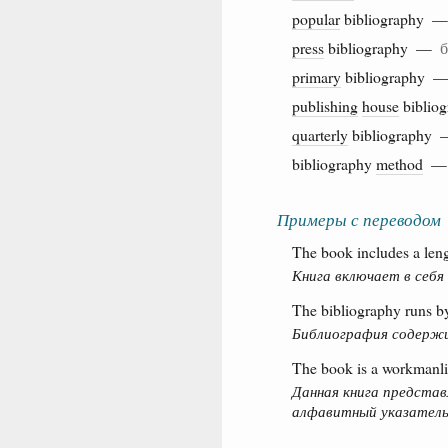
popular
bibliography 
press
bibliography —
б
primary
bibliography
publishing
house
bibli
quarterly
bibliography
bibliography
method
Примеры с переводом
The book includes a leng
Книга включает в себя
The bibliography runs by 
Библиография содержит
The book is a workmanli
Данная книга представ
алфавитный указатель