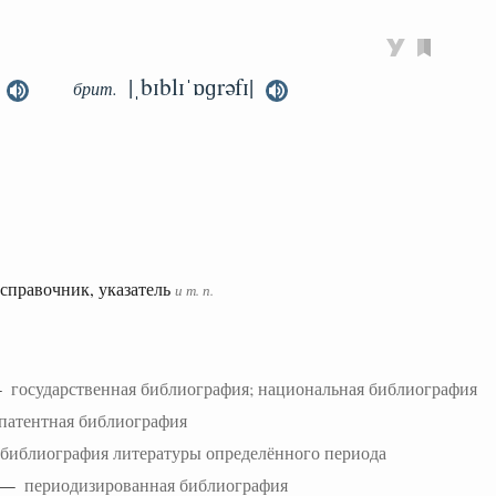
|ˌbɪblɪˈɒɡrəfɪ|
брит.
справочник, указатель
и т. п.
 —
государственная библиография; национальная библиография
патентная библиография
библиография литературы определённого периода
y —
периодизированная библиография