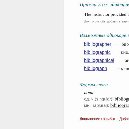
Примеры, ожидающие
The instructor provided t
Для того чтобы добавить вари
Возможные однокорен
— библ
bibliographer
— библ
bibliographic
— биб
bibliographical
— составл
bibliograph
Формы слова
noun
bibliog
ед. ч.(singular):
bibliogra
мн. ч.(plural):
Дополнение / ошибка
Доба