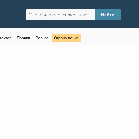
дактор
Правки
Разное
Оформление