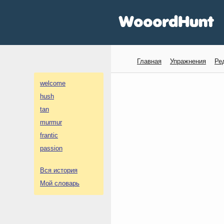
Главная
Упражнения
Ре
welcome
hush
tan
murmur
frantic
passion
Вся история
Мой словарь