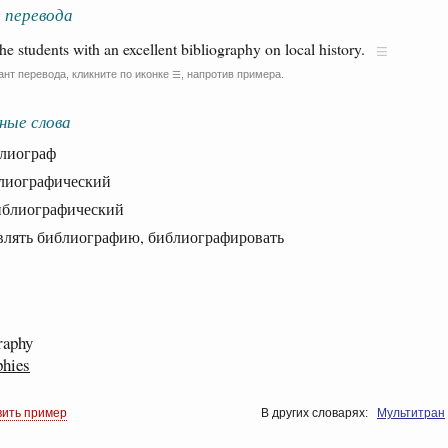
 перевода
he students with an excellent bibliography on local history.
ант перевода, кликните по иконке
, напротив примера.
☰
ные слова
иограф
иографический
лиографический
ять библиографию, библиографировать
raphy
phies
вить пример
В других словарях:
Мультитран