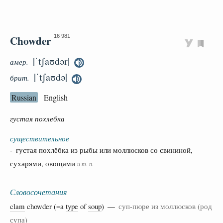
Chowder
16 981
|ˈtʃaʊdər|
амер.
|ˈtʃaʊdə|
брит.
Russian
English
густая похлебка
существительное
- густая похлёбка из рыбы или моллюсков со свининой,
сухарями, овощами
и т. п.
Словосочетания
clam
chowder (=a
type
of
soup
) —
суп-пюре из моллюсков (род
супа)