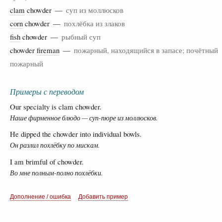
clam
chowder —
суп из моллюсков
corn
chowder —
похлёбка из злаков
fish
chowder —
рыбный суп
chowder
fireman
—
пожарный, находящийся в запасе; почётный
пожарный
Примеры с переводом
Our specialty is clam chowder.
Наше фирменное блюдо — суп-пюре из моллюсков.
He dipped the chowder into individual bowls.
Он разлил похлёбку по мискам.
I am brimful of chowder.
Во мне полным-полно похлёбки.
Дополнение / ошибка
Добавить пример