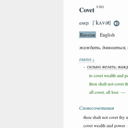
Covet
9 681
|ˈkʌvət|
амер.
Russian
English
жаждать, домогаться, 
глагол
↓
-
сильно желать; жаж
to covet wealth an
thou shalt not covet
all covet, all lose —
Словосочетания
thou
shalt
not covet thy
covet
wealth
and
power