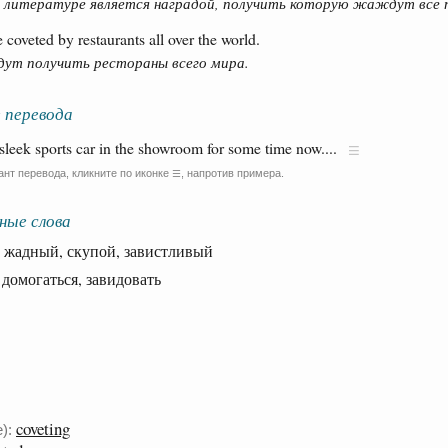
о литературе является наградой, получить которую жаждут все 
coveted by restaurants all over the world.
т получить рестораны всего мира.
 перевода
t sleek sports car in the showroom for some time now....
ант перевода, кликните по иконке
, напротив примера.
☰
ные слова
адный, скупой, завистливый
омогаться, завидовать
coveting
):