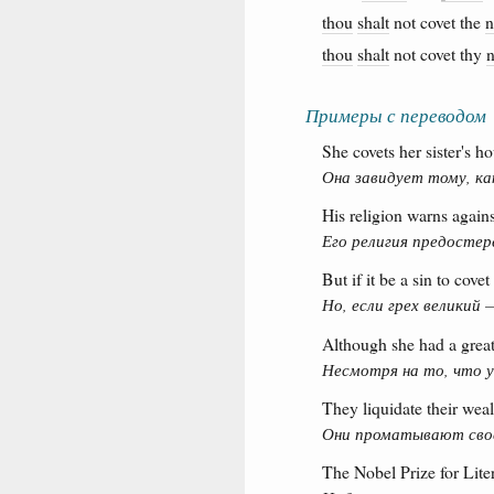
thou
shalt
not covet the
n
thou
shalt
not covet thy
Примеры с переводом
She covets her sister's h
Она завидует тому, ка
His religion warns agains
Его религия предосте
But if it be a sin to cove
Но, если грех великий
Although she had a great
Несмотря на то, что у
They liquidate their weal
Они проматывают своё
The Nobel Prize for Liter