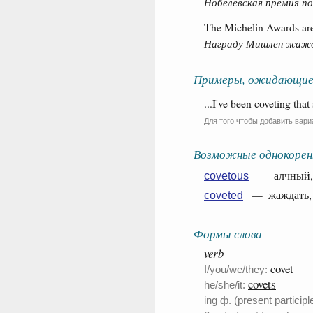
Нобелевская премия п
The Michelin Awards are 
Награду Мишлен жажду
Примеры, ожидающие
...I've been coveting tha
Для того чтобы добавить вари
Возможные однокорен
— алчный, ж
covetous
— жаждать, д
coveted
Формы слова
verb
covet
I/you/we/they:
covets
he/she/it:
ing ф. (present participle