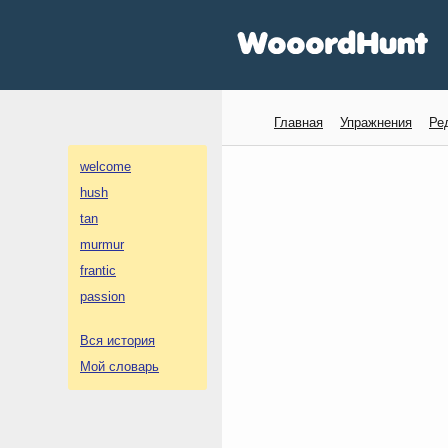
Главная
Упражнения
Ре
welcome
hush
tan
murmur
frantic
passion
Вся история
Мой словарь