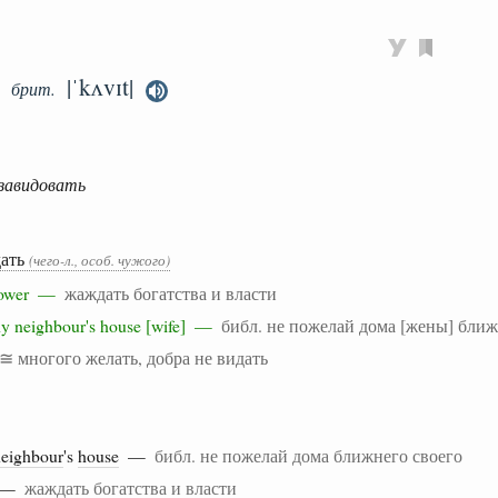
|ˈkʌvɪt|
брит.
завидовать
дать
(чего-л., особ. чужого)
d power —
жаждать богатства и власти
 thy neighbour's house [wife] —
библ. не пожелай дома [жены] ближ
≅ многого желать, добра не видать
neighbour
's
house
—
библ. не пожелай дома ближнего своего
—
жаждать богатства и власти