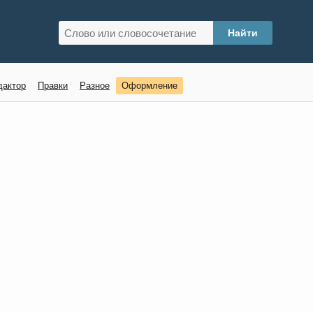
дактор
Правки
Разное
Оформление