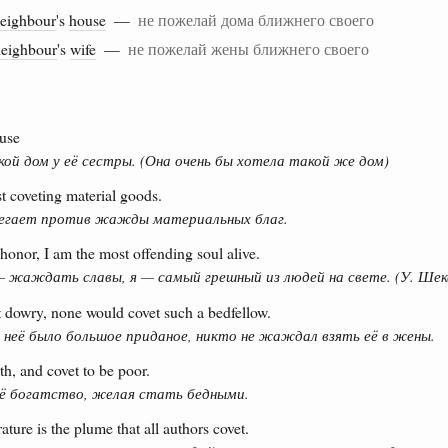
eighbour
's
house
—
не пожелай дома ближнего своего
neighbour
's
wife
—
не пожелай жены ближнего своего
ouse
кой дом у её сестры. (Она очень бы хотела такой же дом)
t coveting material goods.
регает против жажды материальных благ.
t honor, I am the most offending soul alive.
 — жаждать славы, я — самый грешный из людей на свете. (У. Шекс
 dowry, none would covet such a bedfellow.
 неё было большое приданое, никто не жаждал взять её в жены.
th, and covet to be poor.
 богатство, желая стать бедными.
ature is the plume that all authors covet.