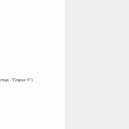
пир, "Генрих V")