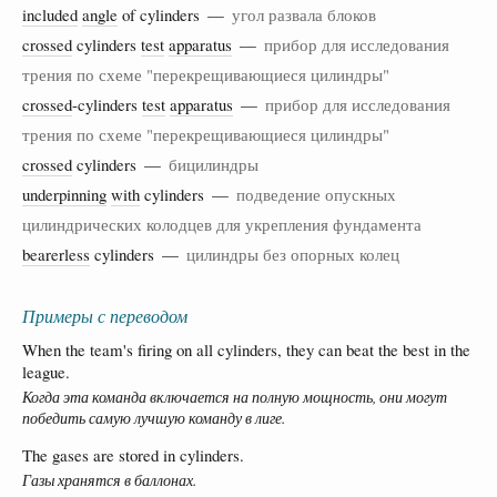
included
angle
of cylinders —
угол развала блоков
crossed
cylinders
test
apparatus
—
прибор для исследования
трения по схеме "перекрещивающиеся цилиндры"
crossed
-cylinders
test
apparatus
—
прибор для исследования
трения по схеме "перекрещивающиеся цилиндры"
crossed
cylinders —
бицилиндры
underpinning
with
cylinders —
подведение опускных
цилиндрических колодцев для укрепления фундамента
bearerless
cylinders —
цилиндры без опорных колец
Примеры с переводом
When the team's firing on all cylinders, they can beat the best in the
league.
Когда эта команда включается на полную мощность, они могут
победить самую лучшую команду в лиге.
The gases are stored in cylinders.
Газы хранятся в баллонах.