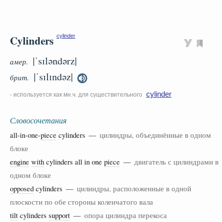
Cylinders
cylinder
|ˈsɪləndərz|
амер.
|ˈsɪlɪndəz|
брит.
cylinder
- используется как мн.ч. для существительного
Словосочетания
all-in-one-
piece
cylinders —
цилиндры, объединённые в одном
блоке
engine
with
cylinders all in one
piece
—
двигатель с цилиндрами в
одном блоке
opposed
cylinders —
цилиндры, расположенные в одной
плоскости по обе стороны коленчатого вала
tilt
cylinders
support
—
опора цилиндра перекоса