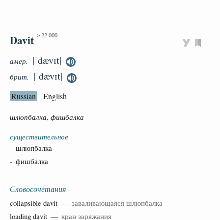
Davit
> 22 000
|ˈdævɪt|
амер.
|ˈdævɪt|
брит.
Russian
English
шлюпбалка, фишбалка
существительное
- шлюпбалка
- фишбалка
Словосочетания
collapsible
davit —
заваливающаяся шлюпбалка
loading
davit —
кран заряжания