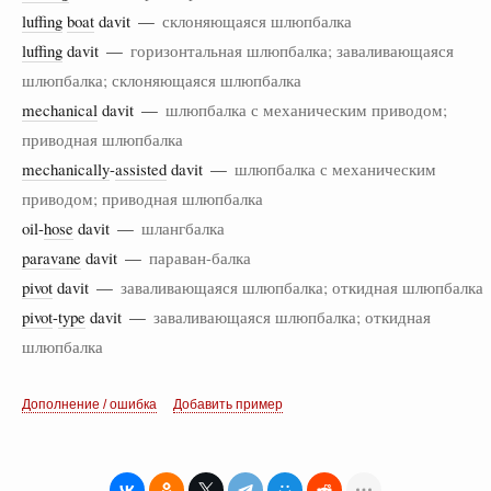
luffing
boat
davit —
склоняющаяся шлюпбалка
luffing
davit —
горизонтальная шлюпбалка; заваливающаяся
шлюпбалка; склоняющаяся шлюпбалка
mechanical
davit —
шлюпбалка с механическим приводом;
приводная шлюпбалка
mechanically
-
assisted
davit —
шлюпбалка с механическим
приводом; приводная шлюпбалка
oil-
hose
davit —
шлангбалка
paravane
davit —
параван-балка
pivot
davit —
заваливающаяся шлюпбалка; откидная шлюпбалка
pivot
-
type
davit —
заваливающаяся шлюпбалка; откидная
шлюпбалка
Дополнение / ошибка
Добавить пример