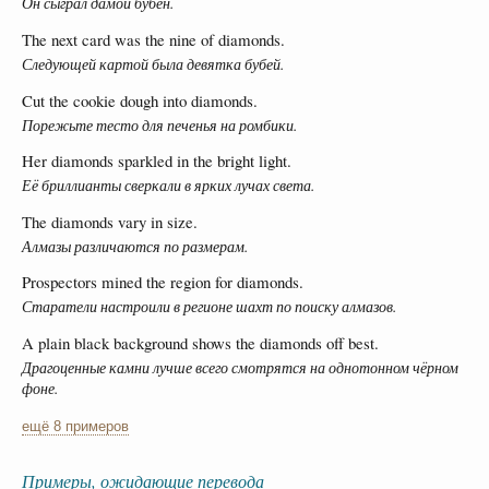
Он сыграл дамой бубён.
The next card was the nine of diamonds.
Следующей картой была девятка бубей.
Cut the cookie dough into diamonds.
Порежьте тесто для печенья на ромбики.
Her diamonds sparkled in the bright light.
Её бриллианты сверкали в ярких лучах света.
The diamonds vary in size.
Алмазы различаются по размерам.
Prospectors mined the region for diamonds.
Старатели настроили в регионе шахт по поиску алмазов.
A plain black background shows the diamonds off best.
Драгоценные камни лучше всего смотрятся на однотонном чёрном
фоне.
ещё 8 примеров
Примеры, ожидающие перевода