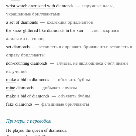
wrist
watch
encrusted
with
diamonds —
наручные часы,
украшенные бриллиантами
a set of diamonds —
коллекция бриллиантов
the
snow
glittered
like
diamonds in the sun —
снег искрился
алмазами на солнце
set diamonds —
вставлять в оправлять бриллианты; вставлять в
оправу бриллианты
non-
counting
diamonds —
алмазы, не являющиеся счётчиками
излучений
make
a bid in diamonds —
объявить бубны
mine
diamonds —
добывать алмазы
make
a bid of diamonds —
объявить бубны
fake
diamonds —
фальшивые бриллианты
Примеры с переводом
He played the queen of diamonds.