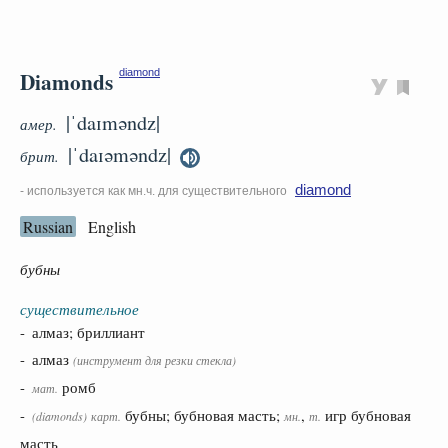
Diamonds
diamond
|ˈdaɪməndz|
амер.
|ˈdaɪəməndz|
брит.
diamond
- используется как мн.ч. для существительного
Russian
English
бубны
существительное
- алмаз; бриллиант
- алмаз
(инструмент для резки стекла)
-
ромб
мат.
-
бубны; бубновая масть;
,
игр бубновая
(
diamonds
)
карт.
мн.
т.
масть