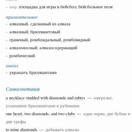
-
площадка для игры в бейсбол; бейсбольное поле
амер.
прилагательное
- алмазный, сделанный из алмаза
- алмазный; бриллиантовый
- граненый, ромбоидальный, ромбовидный
- алмазоносный; алмазосодержащий
- ромбический
глагол
- украшать бриллиантами
Словосочетания
a
necklace
studded
with
diamonds and
rubies
—
ожерелье,
усыпанное бриллиантами и рубинами
one
heart
, two diamonds, and two
clubs
—
одна черва, две бубны и
две трефы
to
mine
diamonds —
добывать алмазы