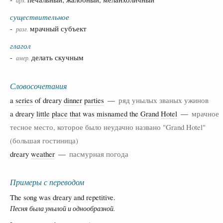
существительное
-
мрачный субъект
разг.
глагол
-
делать скучным
амер.
Словосочетания
a
series
of dreary
dinner
parties
—
ряд унылых званых ужинов
a dreary
little
place
that
was
misnamed
the
Grand
Hotel
—
мрачное
тесное место, которое было неудачно названо "Grand Hotel"
(большая гостиница)
dreary
weather
—
пасмурная погода
Примеры с переводом
The song was dreary and repetitive.
Песня была унылой и однообразной.