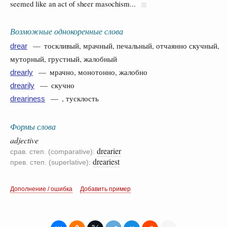
seemed like an act of sheer masochism...
Возможные однокоренные слова
— тоскливый, мрачный, печальный, отчаянно скучный,
drear
муторный, грустный, жалобный
— мрачно, монотонно, жалобно
drearly
— скучно
drearily
— , тусклость
dreariness
Формы слова
adjective
drearier
срав. степ. (comparative):
dreariest
прев. степ. (superlative):
Дополнение / ошибка
Добавить пример