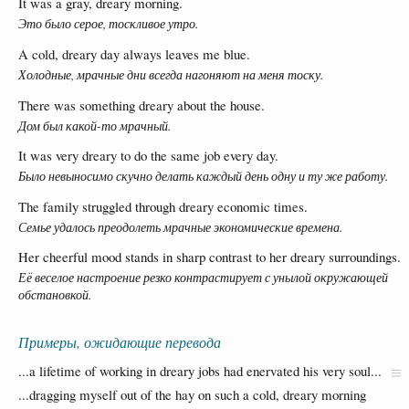
It was a gray, dreary morning.
Это было серое, тоскливое утро.
A cold, dreary day always leaves me blue.
Холодные, мрачные дни всегда нагоняют на меня тоску.
There was something dreary about the house.
Дом был какой-то мрачный.
It was very dreary to do the same job every day.
Было невыносимо скучно делать каждый день одну и ту же работу.
The family struggled through dreary economic times.
Семье удалось преодолеть мрачные экономические времена.
Her cheerful mood stands in sharp contrast to her dreary surroundings.
Её веселое настроение резко контрастирует с унылой окружающей
обстановкой.
Примеры, ожидающие перевода
...a lifetime of working in dreary jobs had enervated his very soul...
...dragging myself out of the hay on such a cold, dreary morning