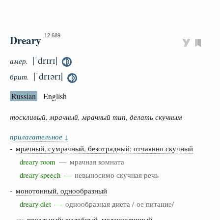
Dreary
12 689
|ˈdrɪrɪ|
амер.
|ˈdrɪərɪ|
брит.
Russian
English
тоскливый, мрачный, мрачный тип, делать скучным
прилагательное
↓
-
мрачный, сумрачный, безотрадный; отчаянно скучный
dreary room —
мрачная комната
dreary speech —
невыносимо скучная речь
-
монотонный, однообразный
dreary diet —
однообразная диета /-ое питание/
-
печальный; жалобный, меланхоличный
арх.