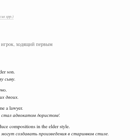
us spp.)
. игрок, ходящий первым
der son.
у сыну.
two.
их двоих.
me a lawyer.
 стал адвокатом /юристом/.
ce compositions in the elder style.
могут создавать произведения в старинном стиле.