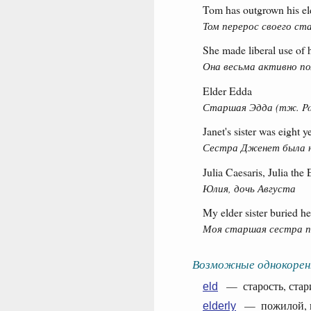
Tom has outgrown his el
Том перерос своего ст
She made liberal use of h
Она весьма активно п
Elder Edda
Старшая Эдда (тж. Poet
Janet's sister was eight y
Сестра Дженет была н
Julia Caesaris, Julia the 
Юлия, дочь Августа
My elder sister buried h
Моя старшая сестра п
Возможные однокорен
— старость, стари
eld
— пожилой, не
elderly