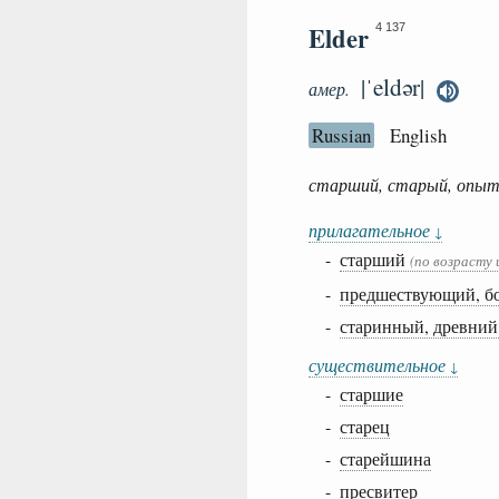
Elder
4 137
|ˈeldər|
амер.
Russian
English
старший, старый, опытн
прилагательное
↓
-
старший
(по возрасту
-
предшествующий, б
-
старинный, древний
существительное
↓
-
старшие
-
старец
-
старейшина
-
пресвитер