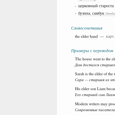
- церковный староста
-
бузина, самбук
(Sambuc
Словосочетания
the elder
hand
—
карт
Примеры с переводом
The house went to the el
Дом достался старшем
Sarah is the elder of the 
Сара — старшая из эт
His elder son Liam beca
Его старший сын Лиам
Modern writers may produ
Современные писатели 