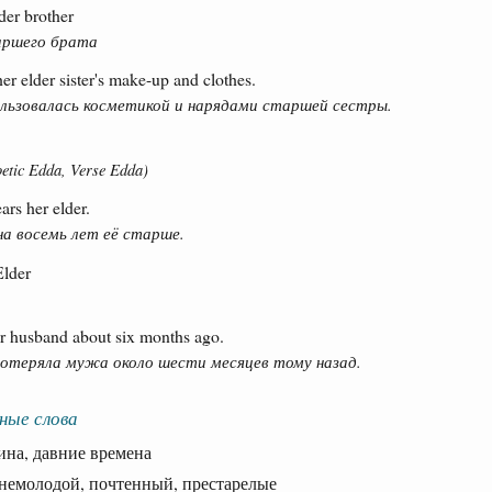
der brother
аршего брата
er elder sister's make-up and clothes.
ользовалась косметикой и нарядами старшей сестры.
ic Edda, Verse Edda)
ears her elder.
а восемь лет её старше.
Elder
er husband about six months ago.
отеряла мужа около шести месяцев тому назад.
ные слова
на, давние времена
молодой, почтенный, престарелые