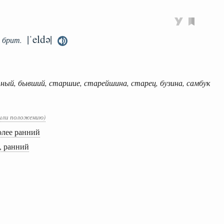
|ˈeldə|
брит.
ый, бывший, старшие, старейшина, старец, бузина, самбук
 или положению)
олее ранний
, ранний