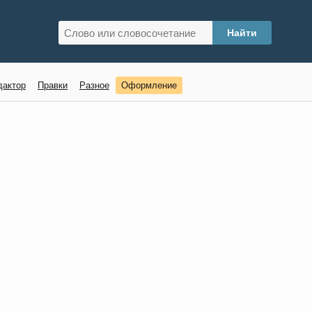
дактор
Правки
Разное
Оформление