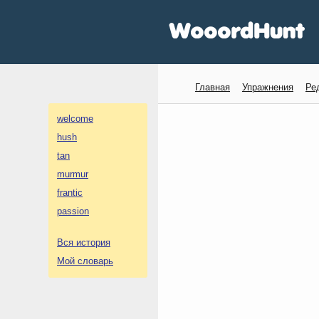
Главная
Упражнения
Ре
welcome
hush
tan
murmur
frantic
passion
Вся история
Мой словарь