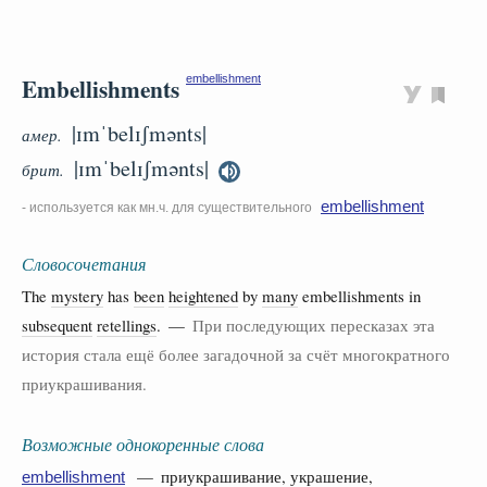
Embellishments
embellishment
|ɪmˈbelɪʃmənts|
амер.
|ɪmˈbelɪʃmənts|
брит.
embellishment
- используется как мн.ч. для существительного
Словосочетания
The
mystery
has
been
heightened
by
many
embellishments in
subsequent
retellings
. —
При последующих пересказах эта
история стала ещё более загадочной за счёт многократного
приукрашивания.
Возможные однокоренные слова
— приукрашивание, украшение,
embellishment