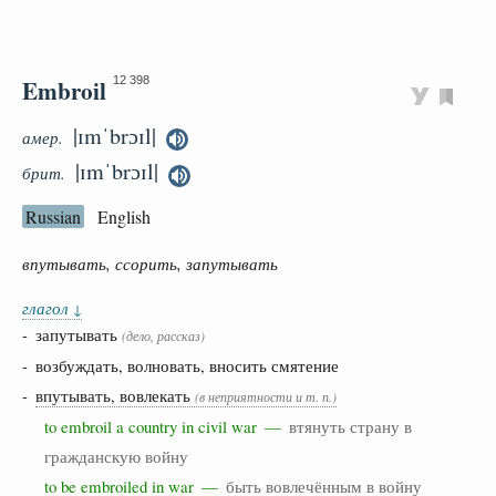
Embroil
12 398
|ɪmˈbrɔɪl|
амер.
|ɪmˈbrɔɪl|
брит.
Russian
English
впутывать, ссорить, запутывать
глагол
↓
- запутывать
(дело, рассказ)
- возбуждать, волновать, вносить смятение
-
впутывать, вовлекать
(в неприятности и т. п.)
to embroil a country in civil war —
втянуть страну в
гражданскую войну
to be embroiled in war —
быть вовлечённым в войну