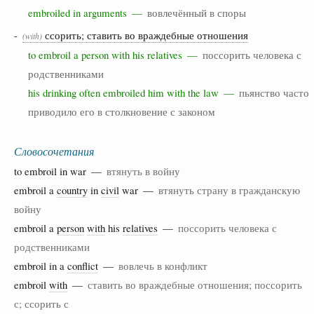
embroiled in arguments —
вовлечённый в споры
-
ссорить; ставить во враждебные отношения
(with)
to embroil a person with his relatives —
поссорить человека с
родственниками
his drinking often embroiled him with the law —
пьянство часто
приводило его в столкновение с законом
Словосочетания
to embroil in war —
втянуть в войну
embroil a
country
in
civil
war —
втянуть страну в гражданскую
войну
embroil a
person
with
his
relatives
—
поссорить человека с
родственниками
embroil in a
conflict
—
вовлечь в конфликт
embroil
with
—
ставить во враждебные отношения; поссорить
с; ссорить с