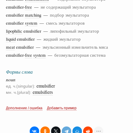
emulsifier-
free
—
не содержащий эмульгатора
emulsifier
matching
—
подбор эмульгатора
emulsifier
system
—
смесь эмульгаторов
lipophilic
emulsifier —
липофильный эмульгатор
liquid
emulsifier —
жидкий эмульгатор
meat
emulsifier —
эмульсионный измельчитель мяса
emulsifier-
free
system
—
безэмульгаторная система
Формы слова
noun
emulsifier
ед. ч.(singular):
emulsifiers
мн. ч.(plural):
Дополнение / ошибка
Добавить пример