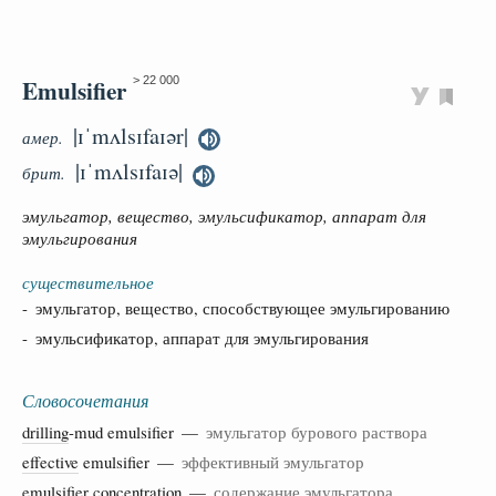
Emulsifier
> 22 000
|ɪˈmʌlsɪfaɪər|
амер.
|ɪˈmʌlsɪfaɪə|
брит.
эмульгатор, вещество, эмульсификатор, аппарат для
эмульгирования
существительное
- эмульгатор, вещество, способствующее эмульгированию
- эмульсификатор, аппарат для эмульгирования
Словосочетания
drilling
-mud emulsifier —
эмульгатор бурового раствора
effective
emulsifier —
эффективный эмульгатор
emulsifier
concentration
—
содержание эмульгатора