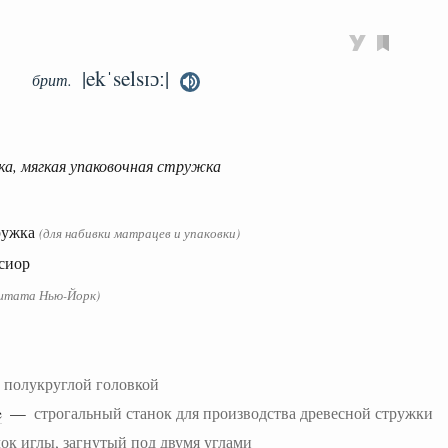
|ekˈselsɪɔː|
брит.
ка, мягкая упаковочная стружка
тружка
(для набивки матрацев и упаковки)
сиор
 штата Нью-Йорк)
с полукруглой головкой
e
—
строгальный станок для производства древесной стружки
ок иглы, загнутый под двумя углами