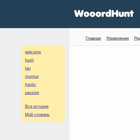
Главная
Упражнения
Ре
welcome
hush
tan
murmur
frantic
passion
Вся история
Мой словарь