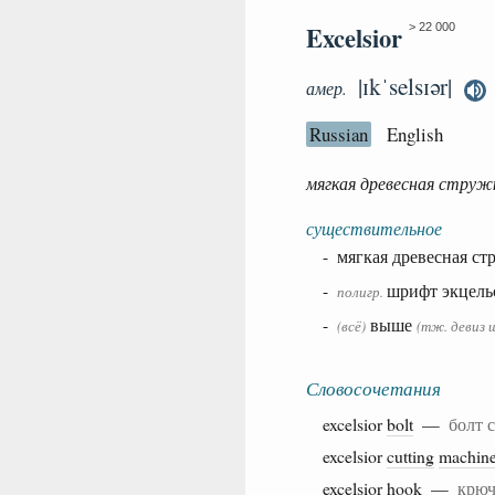
Excelsior
> 22 000
|ɪkˈselsɪər|
амер.
Russian
English
мягкая древесная струж
существительное
- мягкая древесная с
-
шрифт экцель
полигр.
-
выше
(всё)
(тж. девиз
Словосочетания
excelsior
bolt
—
болт 
excelsior
cutting
machin
excelsior
hook
—
крюч