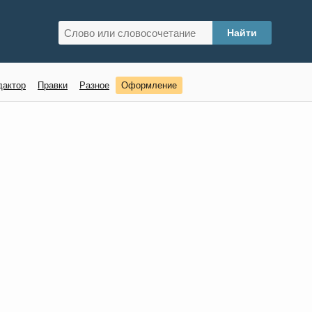
дактор
Правки
Разное
Оформление