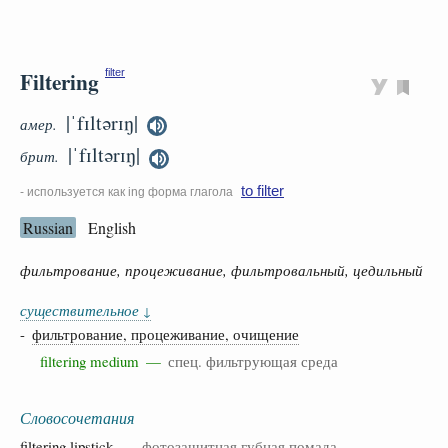
Filtering
filter
|ˈfɪltərɪŋ|
амер.
|ˈfɪltərɪŋ|
брит.
to filter
- используется как ing форма глагола
Russian
English
фильтрование, процеживание, фильтровальный, цедильный
существительное
↓
-
фильтрование, процеживание, очищение
filtering medium —
спец. фильтрующая среда
Словосочетания
filtering
lipstick
—
фотозащитная губная помада