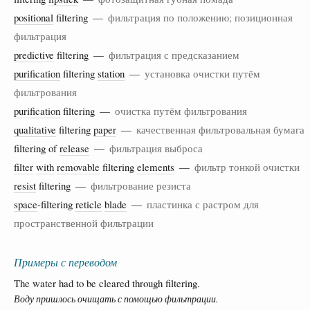
positional
filtering —
фильтрация по положению; позиционная
фильтрация
predictive
filtering —
фильтрация с предсказанием
purification
filtering
station
—
установка очистки путём
фильтрования
purification
filtering —
очистка путём фильтрования
qualitative
filtering
paper
—
качественная фильтровальная бумага
filtering of
release
—
фильтрация выброса
filter
with
removable
filtering
elements
—
фильтр тонкой очистки
resist
filtering —
фильтрование резиста
space
-filtering
reticle
blade
—
пластинка с растром для
пространственной фильтрации
Примеры с переводом
The water had to be cleared through filtering.
Воду пришлось очищать с помощью фильтрации.