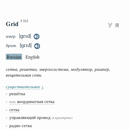
Grid
3 312
|ɡrɪd|
амер.
|ɡrɪd|
брит.
Russian
English
сетка, решетка, энергосистема, модулятор, рашпер,
вещательная сеть
существительное
↓
- решётка
-
координатная сетка
топ.
-
сетка
- управляющий провод
(в криотроне)
- радио сетка