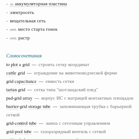
-
аккумуляторная пластина
эл.
- электросеть
- вещательная сеть
-
место старта гонок
авт.
-
растр
опт.
Словосочетания
to
plot
a grid —
строить сетку координат
cattle
grid —
ограждение на животноводческой ферме
grid
capacitance
—
емкость сетки
tartan
grid —
сетка типа "шотландский плед"
pad-grid
array
—
корпус ИС с матрицей контактных площадок
barrier
-grid
storage
tube
—
запоминающая трубка с барьерной
сеткой
grid-
control
tube
—
лампа с сеточным управлением
grid-
pool
tube
—
газоразрядный вентиль с сеткой