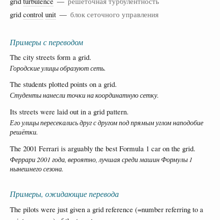
grid
turbulence
—
решеточная турбулентность
grid
control
unit
—
блок сеточного управления
Примеры с переводом
The city streets form a grid.
Городские улицы образуют сеть.
The students plotted points on a grid.
Студенты нанесли точки на координатную сетку.
Its streets were laid out in a grid pattern.
Его улицы пересекались друг с другом под прямым углом наподобие
решётки.
The 2001 Ferrari is arguably the best Formula 1 car on the grid.
Феррари 2001 года, вероятно, лучшая среди машин Формулы 1
нынешнего сезона.
Примеры, ожидающие перевода
The pilots were just given a grid reference (=number referring to a