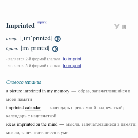
Imprinted
imprint
|ˌɪmˈprɪntəd|
амер.
|ɪmˈprɪntɪd|
брит.
to imprint
- является 2-й формой глагола
to imprint
- является 3-й формой глагола
Словосочетания
a
picture
imprinted in my
memory
—
образ, запечатлевшийся в
моей памяти
imprinted
calendar
—
календарь с рекламной надпечаткой;
календарь с надпечаткой
ideas
imprinted on the
mind
—
мысли, запечатлевшиеся в памяти;
мысли, запечатлевшиеся в уме