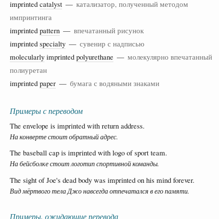
imprinted
catalyst
—
катализатор, полученный методом
импринтинга
imprinted
pattern
—
впечатанный рисунок
imprinted
specialty
—
сувенир с надписью
molecularly
imprinted
polyurethane
—
молекулярно впечатанный
полиуретан
imprinted
paper
—
бумага с водяными знаками
Примеры с переводом
The envelope is imprinted with return address.
На конверте стоит обратный адрес.
The baseball cap is imprinted with logo of sport team.
На бейсболке стоит логотип спортивной команды.
The sight of Joe's dead body was imprinted on his mind forever.
Вид мёртвого тела Джо навсегда отпечатался в его памяти.
Примеры, ожидающие перевода