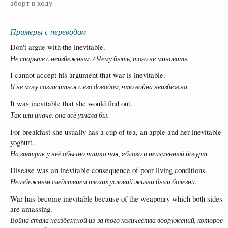
аборт в ходу
Примеры с переводом
Don't argue with the inevitable.
Не спорьте с неизбежным. / Чему быть, того не миновать.
I cannot accept his argument that war is inevitable.
Я не могу согласиться с его доводом, что война неизбежна.
It was inevitable that she would find out.
Так или иначе, она всё узнала бы.
For breakfast she usually has a cup of tea, an apple and her inevitable
yoghurt.
На завтрак у неё обычно чашка чая, яблоко и неизменный йогурт.
Disease was an inevitable consequence of poor living conditions.
Неизбежным следствием плохих условий жизни были болезни.
War has become inevitable because of the weaponry which both sides
are amassing.
Война стала неизбежной из-за того количества вооружений, которое