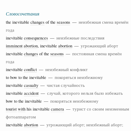
Словосочетания
the inevitable
changes
of the
seasons
—
неизбежная смена времён
года
inevitable
consequences
—
неизбежные последствия
imminent
abortion
, inevitable
abortion
—
угрожающий аборт
inevitable
changes
of the
seasons
—
постоянная смена времён
года
inevitable
conflict
—
неизбежный конфликт
to bow to the inevitable —
покоряться неизбежному
inevitable
casualty
—
чистая случайность
inevitable
accident
—
случай, которого нельзя было избежать
bow to the inevitable —
покоряться неизбежному
tourist
with
his inevitable
camera
—
турист со своим неизменным
фотоаппаратом
inevitable
abortion
—
угрожающий аборт; неизбежный аборт;