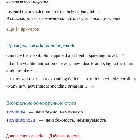
накопили обе стороны.
I regard the abandonment of the brig as inevitable.
Я полагаю, что не остаётся ничего иного, как покинуть бриг.
ещё 14 примеров
Примеры, ожидающие перевода
One day the inevitable happened and I got a speeding ticket.
...her inevitable detraction of every new idea is annoying to the other
club members...
...increased taxes—or expanding deficits—are the inevitable corollary
to any new government spending program...
Возможные однокоренные слова
— неизбежно, неминуемо
inevitably
— неизбежность, неминуемость
inevitableness
Дополнение / ошибка
Добавить пример