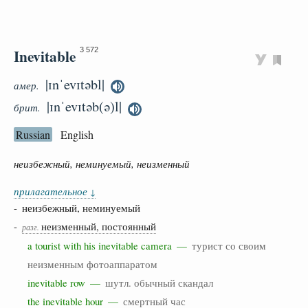
Inevitable
3 572
|ɪnˈevɪtəbl|
амер.
|ɪnˈevɪtəb(ə)l|
брит.
Russian
English
неизбежный, неминуемый, неизменный
прилагательное
↓
- неизбежный, неминуемый
-
неизменный, постоянный
разг.
a tourist with his inevitable camera —
турист со своим
неизменным фотоаппаратом
inevitable row —
шутл. обычный скандал
the inevitable hour —
смертный час