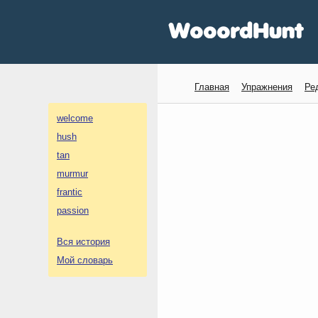
Главная
Упражнения
Ре
welcome
hush
tan
murmur
frantic
passion
Вся история
Мой словарь