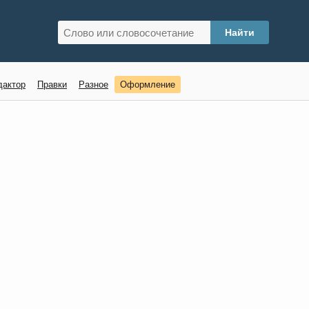
дактор
Правки
Разное
Оформление