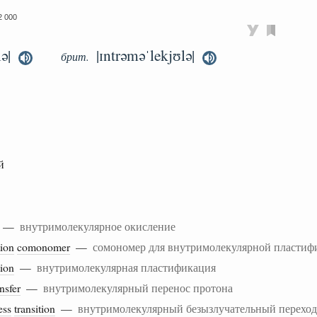
 000
ə|
|ɪntrəməˈlekjʊlə|
брит.
й
—
внутримолекулярное окисление
tion
comonomer
—
сомономер для внутримолекулярной пластиф
tion
—
внутримолекулярная пластификация
ansfer
—
внутримолекулярный перенос протона
ess
transition
—
внутримолекулярный безызлучательный переход