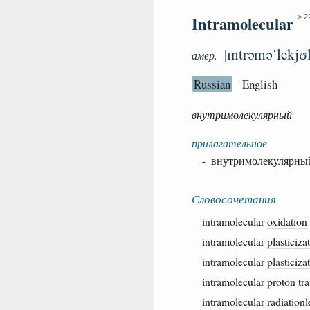
Intramolecular
> 22
|ɪntrəməˈlekjʊl
амер.
Russian
English
внутримолекулярный
прилагательное
- внутримолекулярны
Словосочетания
intramolecular
oxidation
intramolecular
plasticiza
intramolecular
plasticiza
intramolecular
proton
tr
intramolecular
radiationl