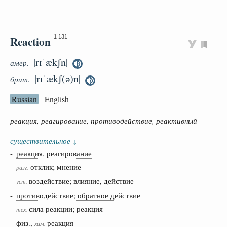
Reaction
1 131
|rɪˈækʃn|
амер.
|rɪˈækʃ(ə)n|
брит.
Russian
English
реакция, реагирование, противодействие, реактивный
существительное
↓
-
реакция, реагирование
-
отклик; мнение
разг.
-
воздействие; влияние, действие
уст.
-
противодействие; обратное действие
-
сила реакции; реакция
тех.
-
физ.,
реакция
хим.