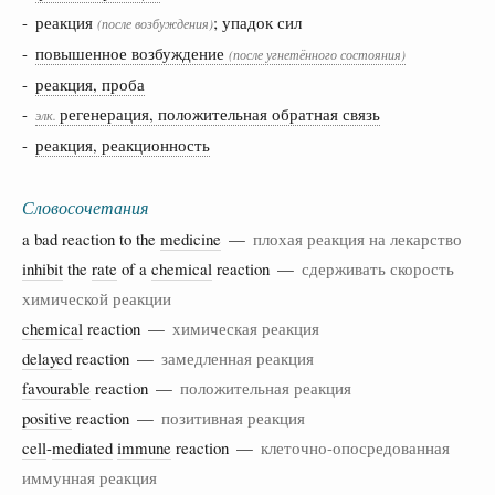
- реакция
; упадок сил
(после возбуждения)
-
повышенное возбуждение
(после угнетённого состояния)
-
реакция, проба
-
регенерация, положительная обратная связь
элк.
-
реакция, реакционность
Словосочетания
a bad reaction to the
medicine
—
плохая реакция на лекарство
inhibit
the
rate
of a
chemical
reaction —
сдерживать скорость
химической реакции
chemical
reaction —
химическая реакция
delayed
reaction —
замедленная реакция
favourable
reaction —
положительная реакция
positive
reaction —
позитивная реакция
cell
-
mediated
immune
reaction —
клеточно-опосредованная
иммунная реакция