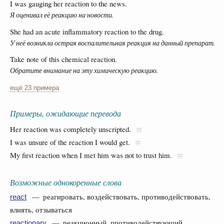
I was gauging her reaction to the news.
Я оценивал её реакцию на новости.
She had an acute inflammatory reaction to the drug.
У неё возникла острая воспалительная реакция на данный препарат.
Take note of this chemical reaction.
Обратите внимание на эту химическую реакцию.
ещё 23 примера
Примеры, ожидающие перевода
Her reaction was completely unscripted.
I was unsure of the reaction I would get.
My first reaction when I met him was not to trust him.
Возможные однокоренные слова
— реагировать, воздействовать, противодействовать,
react
влиять, отзываться
— реакционный, противодействующий,
reactionary