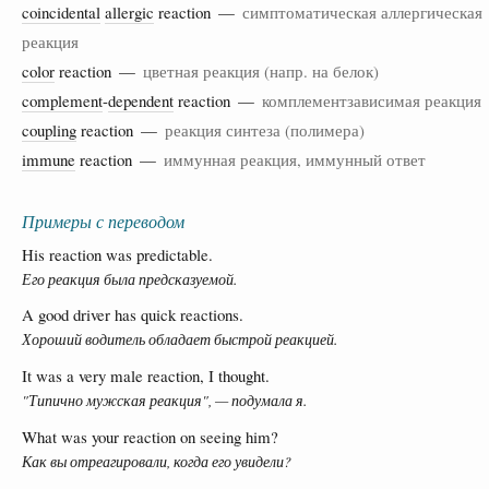
coincidental
allergic
reaction —
симптоматическая аллергическая
реакция
color
reaction —
цветная реакция (напр. на белок)
complement
-
dependent
reaction —
комплементзависимая реакция
coupling
reaction —
реакция синтеза (полимера)
immune
reaction —
иммунная реакция, иммунный ответ
Примеры с переводом
His reaction was predictable.
Его реакция была предсказуемой.
A good driver has quick reactions.
Хороший водитель обладает быстрой реакцией.
It was a very male reaction, I thought.
"Типично мужская реакция", — подумала я.
What was your reaction on seeing him?
Как вы отреагировали, когда его увидели?