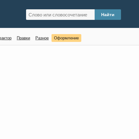
дактор
Правки
Разное
Оформление