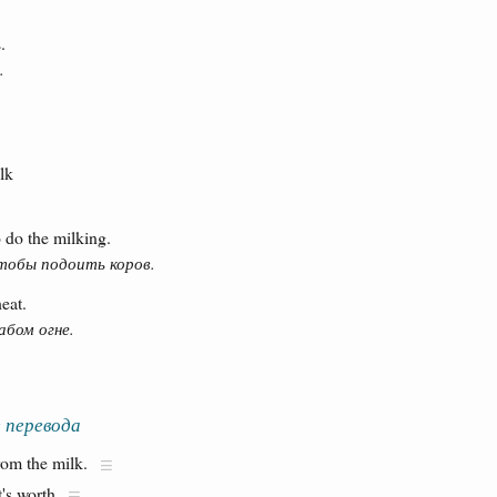
.
.
lk
o do the milking.
чтобы подоить коров.
eat.
абом огне.
 перевода
om the milk.
t's worth