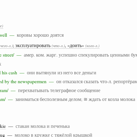
е)
g well —
коровы хорошо доятся
; эксплуатировать
, «доить»
 чего-л.)
(что-л.)
(кого-л.)
the street/ —
амер. ком. жарг. успешно спекулировать ценными бу
х
ll his cash —
они вытянули из него все деньги
lked by the newspapermen —
он отказался сказать что-л. репортёра
legram/ —
перехватывать телеграфное сообщение
e ram/ —
заниматься бесполезным делом; ≅ ждать от козла молока
kie
—
стакан молока и печенька
ug —
молоко в кружке с тяжёлой крышкой