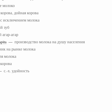
е молоко
корова, дойная корова
 с исключением молока
й зуб
 агар-агар
apita
—
производство молока на душу населения
ник на рынке молока
ля молока
 корова
—
с.-х. удойность