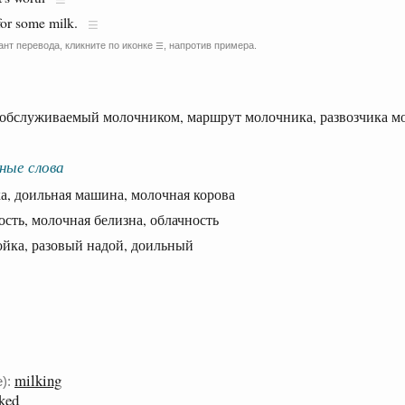
 for some milk.
ант перевода, кликните по иконке
, напротив примера.
☰
бслуживаемый молочником, маршрут молочника, развозчика м
ные слова
, доильная машина, молочная корова
ь, молочная белизна, облачность
ка, разовый надой, доильный
milking
):
ked