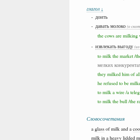
глагол
↓
- доить
-
давать молоко
(о скот
the cows are milkin
-
извлекать выгоду
(из
to milk the market /
мелких конкурента
they milked him of a
he refused to be mi
to milk a wire /a te
to milk the bull /th
Словосочетания
a
glass
of milk and a
coo
milk in a
heavy
lidded
m