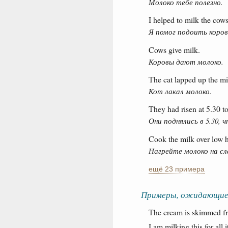
Молоко тебе полезно.
I helped to milk the cows
Я помог подоить коров
Cows give milk.
Коровы дают молоко.
The cat lapped up the mi
Кот лакал молоко.
They had risen at 5.30 t
Они поднялись в 5.30, 
Cook the milk over low h
Нагрейте молоко на сл
ещё 23 примера
Примеры, ожидающие
The cream is skimmed fr
I am milking this for all i