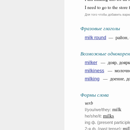
I need to go to the store
Для того чтобы добавить вари
Фразовые глаголы
— район, о
milk round
Возможные однокорен
— дояр, доярка
milker
— молочност
milkiness
— доение, дой
milking
Формы слова
verb
milk
I/you/we/they:
milks
he/she/it:
ing ф. (present participle
mil
2-я ф. (past tense):