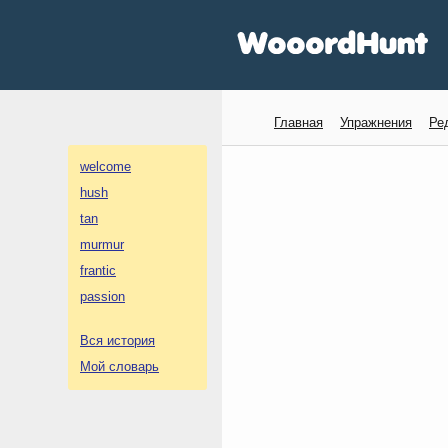
Главная
Упражнения
Ре
welcome
hush
tan
murmur
frantic
passion
Вся история
Мой словарь