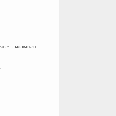
магами; наживаться на
м