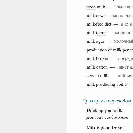
coco
milk —
кокосово
milk cow —
молочная 
milk-
free
diet
—
диета
milk
tooth
—
молочны
milk
agar
—
молочный
production
of milk per
c
milk
broker
—
посред
milk
carton
—
пакет д
cow in milk —
дойная
milk
producing
ability
Примеры с переводом
Drink up your milk.
Допивай своё молоко.
Milk is good for you.