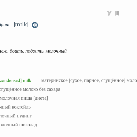
|mɪlk|
брит.
текс, доить, подоить, молочный
w, condensed] milk —
материнское [сухое, парное, сгущённое] мол
сгущённое молоко без сахара
молочная пища [диета]
чный коктейль
лочный пудинг
олочный шоколад