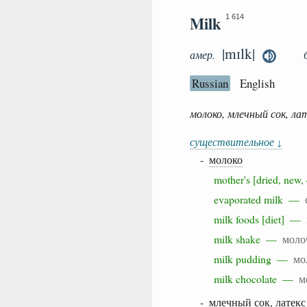
Milk
1 614
|mɪlk|
амер.
Russian
English
молоко, млечный сок, ла
существительное
↓
-
молоко
mother's [dried, ne
evaporated milk —
milk foods [diet] —
milk shake —
моло
milk pudding —
мо
milk chocolate —
м
- млечный сок, латекс