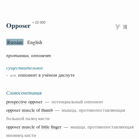
Opposer
> 22 000
Russian
English
противник, оппонент
существительное
-
оппонент в учёном диспуте
ист.
Словосочетания
prospective
opposer —
потенциальный оппонент
opposer
muscle
of
thumb
—
мышца, противопоставляющая
большой палец кисти
opposer
muscle
of
little
finger
—
мышца, противопоставляющая
мизинец кисти