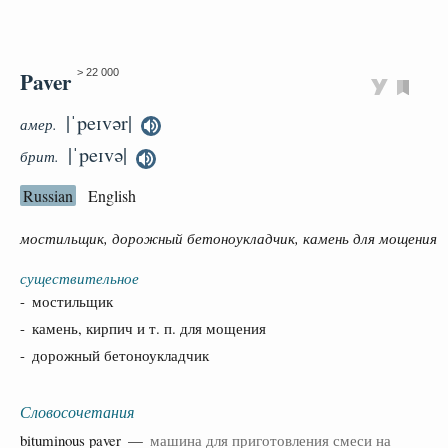
Paver
> 22 000
|ˈpeɪvər|
амер.
|ˈpeɪvə|
брит.
Russian
English
мостильщик, дорожный бетоноукладчик, камень для мощения
существительное
- мостильщик
- камень, кирпич и т. п. для мощения
- дорожный бетоноукладчик
Словосочетания
bituminous
paver —
машина для приготовления смеси на