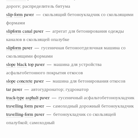
дороге; распределитель битума
slip
-
form
paver —
скользящий бетоноукладчик со скользящими
формами
slipform
canal
paver —
агрегат для бетонирования одежды
каналов в скользящей опалубке
slipform
paver —
гусеничная бетоноотделочная машина со
скользящими формами
slope
black
top paver —
машина для устройства
асфальтобетонного покрытия откосов
slope
concrete
paver —
машина для бетонирования откосов
tar paver —
автогудронатор; гудронатор
track
-
type
asphalt
paver —
гусеничный асфальтобетоноукладчик
travelling
form
paver —
самоходный дорожный бетоноукладчик
travelling
-
form
paver —
бетоноукладчик со скользящей
опалубкой; самоходный